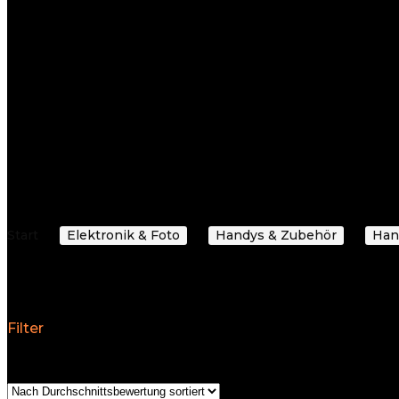
Baumarkt & Garten
: Werkzeuge, Baustoffe, Elektr
Mode für Damen, Herren und Kinder
: Stilvolle K
Drogerie & Körperpflege
: Pflegeprodukte für die
Unser Ziel ist es, Ihnen eine umfassende Auswahl zu bi
begeisterter Käufer sind.
Warum Baygoo?
Benutzerfreundlichkeit
: Dank unserer klaren Navi
Schnelle Lieferung
: Wir arbeiten mit vertrauensw
Attraktive Preise
: Wir kombinieren Qualität mit E
Start
Elektronik & Foto
Handys & Zubehör
Han
Seniorenhandys
Filter
Alle 2 Ergebnisse werden angezeigt
Nach Durchschnitt