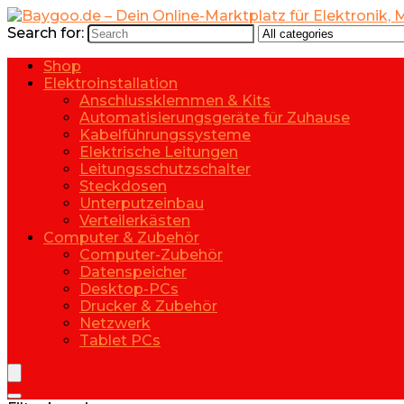
Search for:
Shop
Elektroinstallation
Anschlussklemmen & Kits
Automatisierungsgeräte für Zuhause
Kabelführungssysteme
Elektrische Leitungen
Leitungsschutzschalter
Steckdosen
Unterputzeinbau
Verteilerkästen
Computer & Zubehör
Computer-Zubehör
Datenspeicher
Desktop-PCs
Drucker & Zubehör
Netzwerk
Tablet PCs