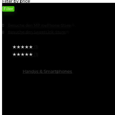
Filter by price
Filter
Filter by
Besuche den MP myPhone-Store
(1)
Besuche den SweetLink-Store
(1)
Average rating
★
★
★
★
★
(1)
★
★
★
★
★
(1)
alle Kategorien ansehen
Handys & Smartphones
(85)
Info
Entdecken Sie eine Welt voller Möglichkeiten
Baygoo steht für Vielfalt. Unsere breite Produktpalett
Elektronik & Foto
: Von Smartphones über Kameras
Sport & Freizeit
: Ob Outdoor-Aktivitäten, Fitnessg