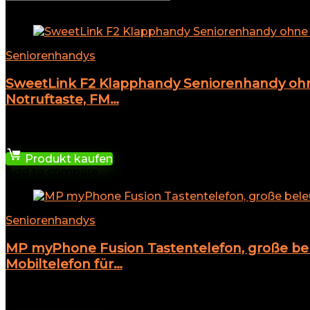
Add to compare
Seniorenhandys
SweetLink F2 Klapphandy Seniorenhandy ohne
Notruftaste, FM…
★
★
★
★
★
31,99
€
Produkt kaufen
Add to compare
Seniorenhandys
MP myPhone Fusion Tastentelefon, große bele
Mobiltelefon für…
★
★
★
★
★
14,33
€