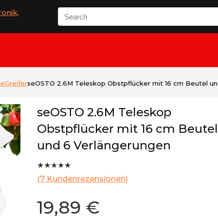
Search
for:
te
Greifer
seOSTO 2.6M Teleskop Obstpflücker mit 16 cm Beutel un
seOSTO 2.6M Teleskop
Obstpflücker mit 16 cm Beutel
und 6 Verlängerungen
★
★
★
★
★
(
7
Kundenrezensionen)
19,89
€