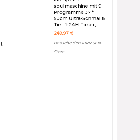
spülmaschine mit 9
Programme 37 *
50cm Ultra-Schmal &
Tief, 1-24H Timer,…
249,97
€
Besuche den AIRMSEN-
st
Store