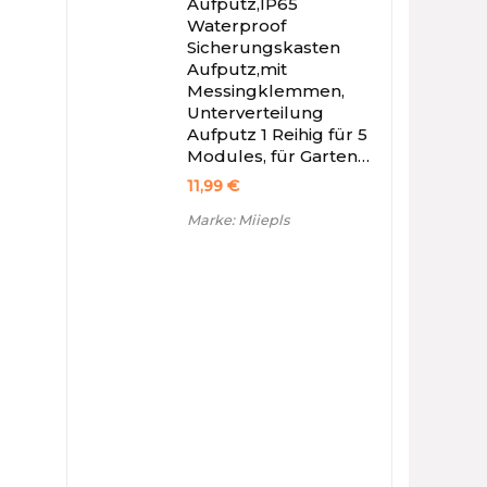
Aufputz,IP65
Waterproof
Sicherungskasten
Aufputz,mit
Messingklemmen,
Unterverteilung
Aufputz 1 Reihig für 5
Modules, für Garten…
11,99
€
Marke: Miiepls