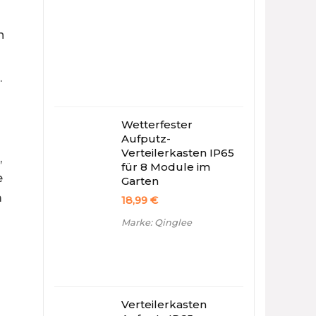
n
.
Wetterfester
Aufputz-
Verteilerkasten IP65
,
für 8 Module im
e
Garten
m
18,99
€
Marke: Qinglee
Verteilerkasten