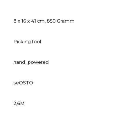
‎8 x 16 x 41 cm, 850 Gramm
‎PickingTool
‎hand_powered
‎seOSTO
‎2,6M