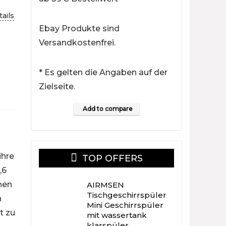
ails
Ebay Produkte sind
Versandkostenfrei.
* Es gelten die Angaben auf der
Zielseite.
Add to compare
ihre
TOP OFFERS
,6
nen
AIRMSEN
Tischgeschirrspüler
n
Mini Geschirrspüler
t zu
mit wassertank
klarspüler