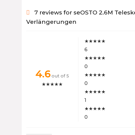
7 reviews for
seOSTO 2.6M Telesko
Verlängerungen
★
★
★
★
★
6
★
★
★
★
★
0
4.6
★
★
★
★
★
out of 5
0
★
★
★
★
★
★
★
★
★
★
1
★
★
★
★
★
0