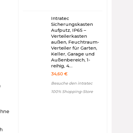
Intratec
Sicherungskasten
Aufputz, IP65 –
Verteilerkasten
außen, Feuchtraum-
Verteiler für Garten,
Keller, Garage und
Außenbereich, 1-
reihig, 4…
34,60
€
Besuche den intratec
n
100% Shopping-Store
ohne
ch