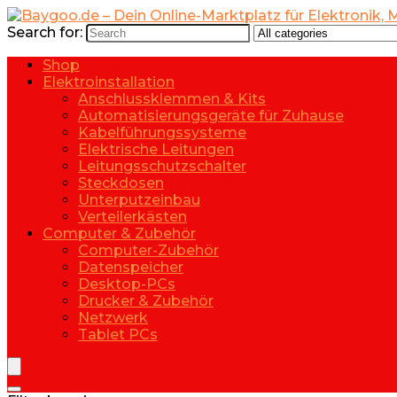
Search for:
Shop
Elektroinstallation
Anschlussklemmen & Kits
Automatisierungsgeräte für Zuhause
Kabelführungssysteme
Elektrische Leitungen
Leitungsschutzschalter
Steckdosen
Unterputzeinbau
Verteilerkästen
Computer & Zubehör
Computer-Zubehör
Datenspeicher
Desktop-PCs
Drucker & Zubehör
Netzwerk
Tablet PCs