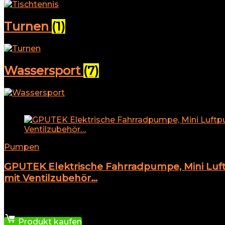
Turnen
(1)
Wassersport
(7)
Add to compare
Pumpen
GPUTEK Elektrische Fahrradpumpe, Mini Luft
mit Ventilzubehör…
★
★
★
★
★
29,99
€
Produkt kaufen