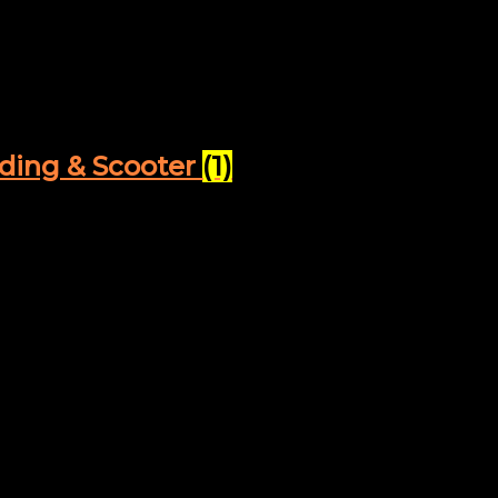
tsbewertung sortiert
rding & Scooter
(1)