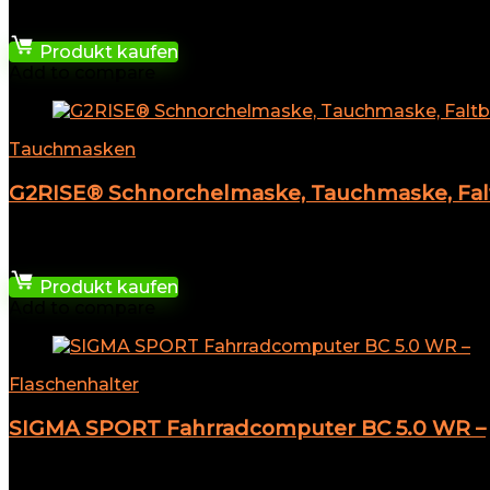
★
★
★
★
★
76,49
€
Produkt kaufen
Add to compare
Tauchmasken
G2RISE® Schnorchelmaske, Tauchmaske, Falt
★
★
★
★
★
32,98
€
Produkt kaufen
Add to compare
Flaschenhalter
SIGMA SPORT Fahrradcomputer BC 5.0 WR –
★
★
★
★
★