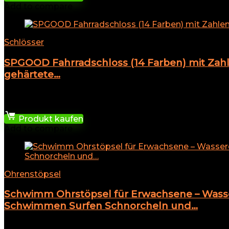
Add to compare
Schlösser
SPGOOD Fahrradschloss (14 Farben) mit Zahl
gehärtete…
★
★
★
★
★
9,15
€
Produkt kaufen
Add to compare
Ohrenstöpsel
Schwimm Ohrstöpsel für Erwachsene – Wass
Schwimmen Surfen Schnorcheln und…
★
★
★
★
★