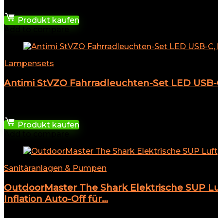
8,99
€
Produkt kaufen
Add to compare
Lampensets
Antimi StVZO Fahrradleuchten-Set LED USB-C, 
★
★
★
★
★
25,62
€
Produkt kaufen
Add to compare
Sanitäranlagen & Pumpen
OutdoorMaster The Shark Elektrische SUP Lu
Inflation Auto-Off für…