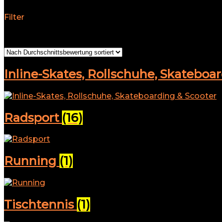
Filter
Alle 27 Ergebnisse werden angezeigt
Nach Durchschnit
Inline-Skates, Rollschuhe, Skateboa
Radsport
(16)
Running
(1)
Tischtennis
(1)