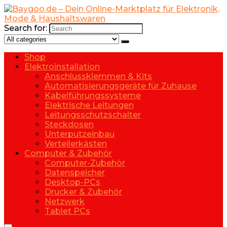
Search for:
Shop
Elektroinstallation
Anschlussklemmen & Kits
Automatisierungsgeräte für Zuhause
Kabelführungssysteme
Elektrische Leitungen
Leitungsschutzschalter
Steckdosen
Unterputzeinbau
Verteilerkästen
Computer & Zubehör
Computer-Zubehör
Datenspeicher
Desktop-PCs
Drucker & Zubehör
Netzwerk
Tablet PCs