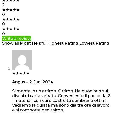
★
★
★
★
★
2
★
★
★
★
★
0
★
★
★
★
★
0
★
★
★
★
★
0
Write a review
Show all
Most Helpful
Highest Rating
Lowest Rating
★
★
★
★
★
Angus
–
2. Juni 2024
Si monta in un attimo. Ottimo. Ha buon hrip sui
dischi di carta vetrata. Conveniente il pacco da 2.
I materiali con cui é costruito sembrano ottimi.
Vedremo la durata ma sono già tre ore di lavoro
e si comporta benissimo.