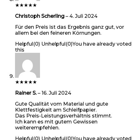
★
★
★
★
★
Christoph Scherling
–
4. Juli 2024
Für den Preis ist das Ergebnis ganz gut, vor
allem bei den feineren Körnungen.
Helpful
(
0
)
Unhelpful
(
0
)
You have already voted
this
★
★
★
★
★
Rainer S.
–
16. Juli 2024
Gute Qualität vom Material und gute
Klettfestigkeit am Schleifpapier.
Das Preis-Leistungsverhältnis stimmt.
Ich kann es mit gutem Gewissen
weiterempfehlen.
Helpful
(
0
)
Unhelpful
(
0
)
You have already voted