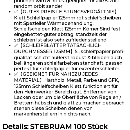
punched with 8 holes-geeignet für alle 5-zoll-
random orbit sander.
✅【GUTES PREIS LEISTUNGSVERGÄLTNIS】
Klett Schleifpapier 125mm rot schleifscheiben
mit Spezieller Wärmebehandlung,
Schleifscheiben Klett 125mm Körner Sind fest
eingebettet-guter abtrag, standzeit der
schieben ist also sehr zufriedenstellend.
✅【SCHLEIFBLÄTTER TATSÄCHLICH
DURCHMESSER 125MM】5 „schleifpapier profi-
qualität schicht äußerst robust & bleiben auch
bei längeren schleifarbeiten standhaft, passen
perfekt für schleifpapier für exzenterschleifer.
✅【GEEIGNET FÜR NAHEZU JEDES
MATERIAL】Hartholz, Metall, Farbe und GFK,
125mm Schleifscheiben Klett funktioniert für
den Heimwerker Bereich gut, Entfernen von
Lacken oder um die Oberfläche von Regalen /
Brettern hübsch und glatt zu machen,gebrauch
stehen diese Scheiben denen von
markenherstellern in nichts nach.
Details:
STEBRUAM 100 Stück