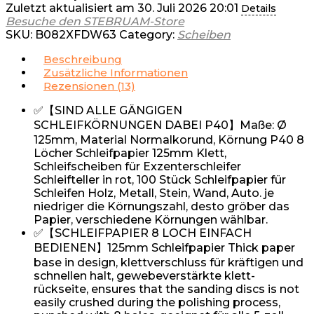
Zuletzt aktualisiert am 30. Juli 2026 20:01
Details
Besuche den STEBRUAM-Store
SKU:
B082XFDW63
Category:
Scheiben
Beschreibung
Zusätzliche Informationen
Rezensionen (13)
✅【SIND ALLE GÄNGIGEN
SCHLEIFKÖRNUNGEN DABEI P40】Maße: Ø
125mm, Material Normalkorund, Körnung P40 8
Löcher Schleifpapier 125mm Klett,
Schleifscheiben für Exzenterschleifer
Schleifteller in rot, 100 Stück Schleifpapier für
Schleifen Holz, Metall, Stein, Wand, Auto. je
niedriger die Körnungszahl, desto gröber das
Papier, verschiedene Körnungen wählbar.
✅【SCHLEIFPAPIER 8 LOCH EINFACH
BEDIENEN】125mm Schleifpapier Thick paper
base in design, klettverschluss für kräftigen und
schnellen halt, gewebeverstärkte klett-
rückseite, ensures that the sanding discs is not
easily crushed during the polishing process,