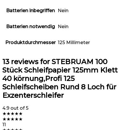
Batterien inbegriffen
‎Nein
Batterien notwendig
‎Nein
Produktdurchmesser
‎125 Millimeter
13 reviews for
STEBRUAM 100
Stück Schleifpapier 125mm Klett
40 körnung,Profi 125
Schleifscheiben Rund 8 Loch für
Exzenterschleifer
4.9
out of 5
★
★
★
★
★
★
★
★
★
★
11