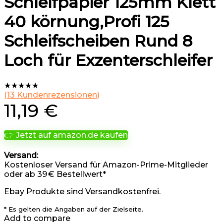
Schleifpapier 125mm Klett
40 körnung,Profi 125
Schleifscheiben Rund 8
Loch für Exzenterschleifer
★
★
★
★
★
(
13
Kundenrezensionen)
11,19
€
👉 Jetzt auf amazon.de kaufen
Versand:
Kostenloser Versand für Amazon-Prime-Mitglieder
oder ab 39 € Bestellwert*
Ebay Produkte sind Versandkostenfrei.
* Es gelten die Angaben auf der Zielseite.
Add to compare