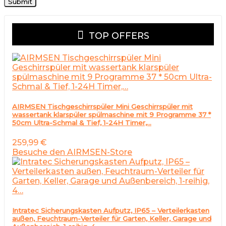
TOP OFFERS
AIRMSEN Tischgeschirrspüler Mini Geschirrspüler mit
wassertank klarspüler spülmaschine mit 9 Programme 37 *
50cm Ultra-Schmal & Tief, 1-24H Timer,…
259,99
€
Besuche den AIRMSEN-Store
Intratec Sicherungskasten Aufputz, IP65 – Verteilerkasten
außen, Feuchtraum-Verteiler für Garten, Keller, Garage und