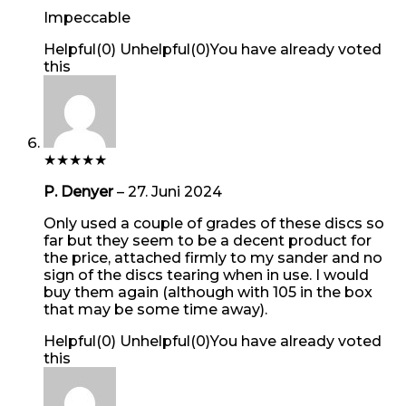
Impeccable
Helpful
(
0
)
Unhelpful
(
0
)
You have already voted
this
★
★
★
★
★
P. Denyer
–
27. Juni 2024
Only used a couple of grades of these discs so
far but they seem to be a decent product for
the price, attached firmly to my sander and no
sign of the discs tearing when in use. I would
buy them again (although with 105 in the box
that may be some time away).
Helpful
(
0
)
Unhelpful
(
0
)
You have already voted
this