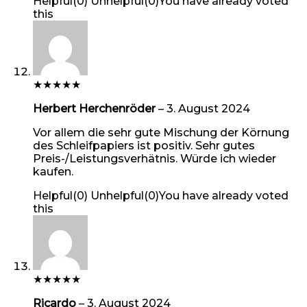
Helpful
(
0
)
Unhelpful
(
0
)
You have already voted
this
★
★
★
★
★
Herbert Herchenröder
–
3. August 2024
Vor allem die sehr gute Mischung der Körnung
des Schleifpapiers ist positiv. Sehr gutes
Preis-/Leistungsverhätnis. Würde ich wieder
kaufen.
Helpful
(
0
)
Unhelpful
(
0
)
You have already voted
this
★
★
★
★
★
Ricardo
–
3. August 2024