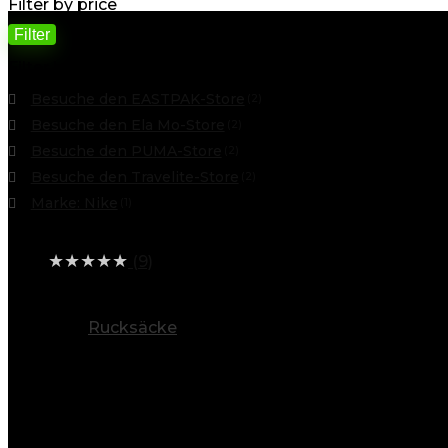
Filter by price
Filter
Filter by
Besuche den EASTPAK-Store
(2)
Besuche den Ela Mo-Store
(2)
Besuche den PUMA-Store
(2)
Besuche den Travelite-Store
(2)
Marke: Nike
(1)
Average rating
★
★
★
★
★
(9)
alle Kategorien ansehen
Rucksäcke
(11)
Info
Entdecken Sie eine Welt voller Möglichkeiten
Baygoo steht für Vielfalt. Unsere breite Produktpalett