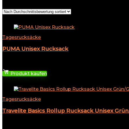
Alle 9 Ergebnisse werden angezeigt
Nach Durchschnitt
Add to compare
Tagesrucksäcke
PUMA Unisex Rucksack
★
★
★
★
★
14,90
€
Produkt kaufen
Add to compare
Tagesrucksäcke
Travelite Basics Rollup Rucksack Unisex Grün/G
Add to compare