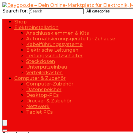
Search for:
Shop
Elektroinstallation
Anschlussklemmen & Kits
Automatisierungsgeräte für Zuhause
Kabelführungssysteme
Elektrische Leitungen
Leitungsschutzschalter
Steckdosen
Unterputzeinbau
Verteilerkästen
Computer & Zubehör
Computer-Zubehör
Datenspeicher
Desktop-PCs
Drucker & Zubehör
Netzwerk
Tablet PCs