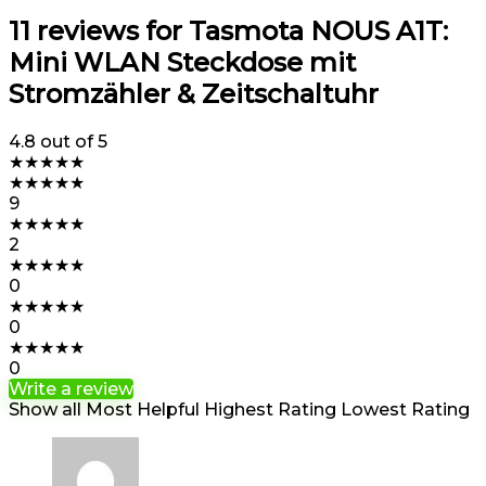
11 reviews for
Tasmota NOUS A1T:
Mini WLAN Steckdose mit
Stromzähler & Zeitschaltuhr
4.8
out of 5
★
★
★
★
★
★
★
★
★
★
9
★
★
★
★
★
2
★
★
★
★
★
0
★
★
★
★
★
0
★
★
★
★
★
0
Write a review
Show all
Most Helpful
Highest Rating
Lowest Rating