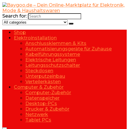
Search for:
Shop
Elektroinstallation
Anschlussklemmen & Kits
Automatisierungsgeräte für Zuhause
Kabelführungssysteme
Elektrische Leitungen
Leitungsschutzschalter
Steckdosen
Unterputzeinbau
Verteilerkästen
Computer & Zubehör
Computer-Zubehör
Datenspeicher
Desktop-PCs
Drucker & Zubehör
Netzwerk
Tablet PCs