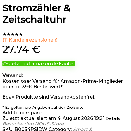
Stromzähler &
Zeitschaltuhr
★
★
★
★
★
(
11
Kundenrezensionen)
27,74
€
👉 Jetzt auf amazon.de kaufen
Versand:
Kostenloser Versand für Amazon-Prime-Mitglieder
oder ab 39 € Bestellwert*
Ebay Produkte sind Versandkostenfrei.
* Es gelten die Angaben auf der Zielseite.
Add to compare
Zuletzt aktualisiert am 4. August 2026 19:21
Details
Besuche den NOUS-Store
SKU:
B0054PSIDW
Category:
Smart &