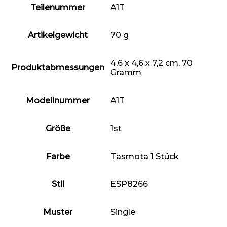
Teilenummer
‎A1T
Artikelgewicht
‎70 g
‎4,6 x 4,6 x 7,2 cm, 70
Produktabmessungen
Gramm
Modellnummer
‎A1T
Größe
‎1st
Farbe
‎Tasmota 1 Stück
Stil
‎ESP8266
Muster
‎Single