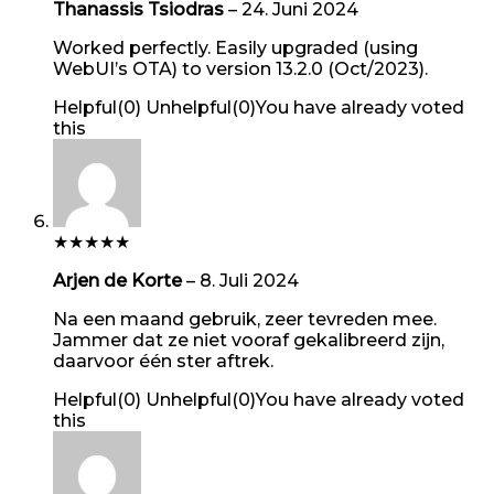
Thanassis Tsiodras
–
24. Juni 2024
Worked perfectly. Easily upgraded (using
WebUI’s OTA) to version 13.2.0 (Oct/2023).
Helpful
(
0
)
Unhelpful
(
0
)
You have already voted
this
★
★
★
★
★
Arjen de Korte
–
8. Juli 2024
Na een maand gebruik, zeer tevreden mee.
Jammer dat ze niet vooraf gekalibreerd zijn,
daarvoor één ster aftrek.
Helpful
(
0
)
Unhelpful
(
0
)
You have already voted
this