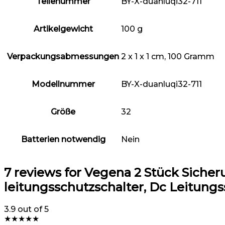
Teilenummer
‎BY-X-duanluqi32-711
Artikelgewicht
‎100 g
Verpackungsabmessungen
‎2 x 1 x 1 cm, 100 Gramm
Modellnummer
‎BY-X-duanluqi32-711
Größe
‎32
Batterien notwendig
‎Nein
7 reviews for
Vegena 2 Stück Sicher
leitungsschutzschalter, Dc Leitungs
3.9
out of 5
★
★
★
★
★