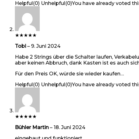
Helpful
(
0
)
Unhelpful
(
0
)
You have already voted thi
★
★
★
★
★
Tobi
–
9. Juni 2024
Habe 2 Strings über die Schalter laufen, Verkabe
aber keinen Abbruch, dank Kasten ist es auch sich
Für den Preis OK, würde sie wieder kaufen…
Helpful
(
0
)
Unhelpful
(
0
)
You have already voted thi
★
★
★
★
★
Bühler Martin
–
18. Juni 2024
eingebaut und funktioniert