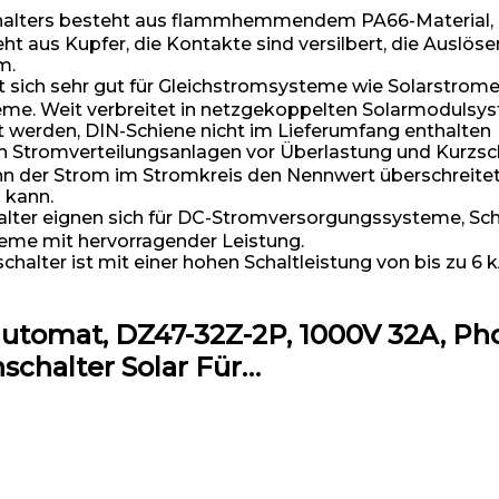
ters besteht aus flammhemmendem PA66-Material, das
ht aus Kupfer, die Kontakte sind versilbert, die Auslösere
m.
sich sehr gut für Gleichstromsysteme wie Solarstro
e. Weit verbreitet in netzgekoppelten Solarmodulsy
 werden, DIN-Schiene nicht im Lieferumfang enthalten
romverteilungsanlagen vor Überlastung und Kurzsch
 der Strom im Stromkreis den Nennwert überschreitet, 
 kann.
r eignen sich für DC-Stromversorgungssysteme, Schi
me mit hervorragender Leistung.
er ist mit einer hohen Schaltleistung von bis zu 6 kA
tomat, DZ47-32Z-2P, 1000V 32A, Phot
schalter Solar Für…