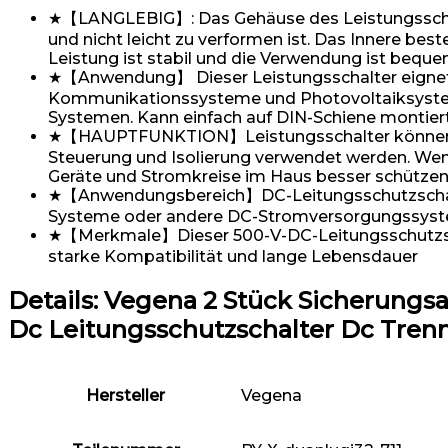
★【LANGLEBIG】: Das Gehäuse des Leistungsschal
und nicht leicht zu verformen ist. Das Innere beste
Leistung ist stabil und die Verwendung ist beque
★【Anwendung】 Dieser Leistungsschalter eignet 
Kommunikationssysteme und Photovoltaiksystem
Systemen. Kann einfach auf DIN-Schiene montiert
★【HAUPTFUNKTION】Leistungsschalter können St
Steuerung und Isolierung verwendet werden. Wenn
Geräte und Stromkreise im Haus besser schützen
★【Anwendungsbereich】DC-Leitungsschutzschalte
Systeme oder andere DC-Stromversorgungssyste
★【Merkmale】Dieser 500-V-DC-Leitungsschutzschalt
starke Kompatibilität und lange Lebensdauer
Details:
Vegena 2 Stück Sicherungsau
Dc Leitungsschutzschalter Dc Trenn
Hersteller
‎Vegena