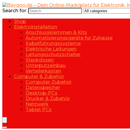
Search for:
Shop
Elektroinstallation
Anschlussklemmen & Kits
Automatisierungsgeräte für Zuhause
Kabelführungssysteme
Elektrische Leitungen
Leitungsschutzschalter
Steckdosen
Unterputzeinbau
Verteilerkästen
Computer & Zubehör
Computer-Zubehör
Datenspeicher
Desktop-PCs
Drucker & Zubehör
Netzwerk
Tablet PCs