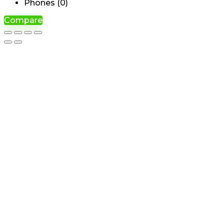
Phones (
0
)
Compare