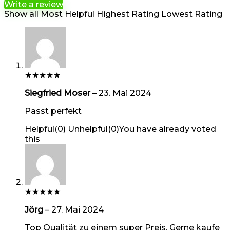
Write a review
Show all
Most Helpful
Highest Rating
Lowest Rating
★
★
★
★
★
Siegfried Moser
–
23. Mai 2024
Passt perfekt
Helpful
(
0
)
Unhelpful
(
0
)
You have already voted
this
★
★
★
★
★
Jörg
–
27. Mai 2024
Top Qualität zu einem super Preis. Gerne kaufe