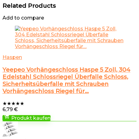
Related Products
Add to compare
Haspen
Yeepeo Vorhängeschloss Haspe 5 Zoll, 304
Edelstahl Schlossriegel Überfalle Schloss,
Sicherheitsüberfalle mit Schrauben
Vorhängeschloss Riegel für…
★
★
★
★
★
6,79
€
Produkt kaufen