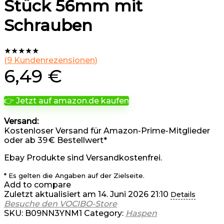
Stück 56mm mit
Schrauben
★
★
★
★
★
(
9
Kundenrezensionen)
6,49
€
👉 Jetzt auf amazon.de kaufen
Versand:
Kostenloser Versand für Amazon-Prime-Mitglieder
oder ab 39 € Bestellwert*
Ebay Produkte sind Versandkostenfrei.
* Es gelten die Angaben auf der Zielseite.
Add to compare
Zuletzt aktualisiert am 14. Juni 2026 21:10
Details
Besuche den VOCIBO-Store
SKU:
B09NN3YNM1
Category:
Haspen