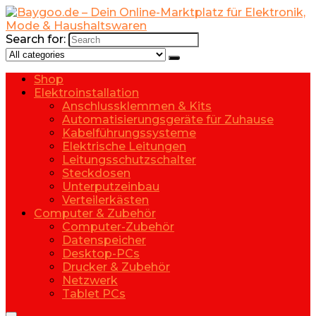
Search for:
Shop
Elektroinstallation
Anschlussklemmen & Kits
Automatisierungsgeräte für Zuhause
Kabelführungssysteme
Elektrische Leitungen
Leitungsschutzschalter
Steckdosen
Unterputzeinbau
Verteilerkästen
Computer & Zubehör
Computer-Zubehör
Datenspeicher
Desktop-PCs
Drucker & Zubehör
Netzwerk
Tablet PCs