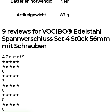
Batterien notwendig
‎Nein
Artikelgewicht
‎87 g
9 reviews for
VOCIBO® Edelstahl
Spannverschluss Set 4 Stück 56mm
mit Schrauben
4.7
out of 5
★
★
★
★
★
★
★
★
★
★
6
★
★
★
★
★
3
★
★
★
★
★
0
★
★
★
★
★
0
★
★
★
★
★
0