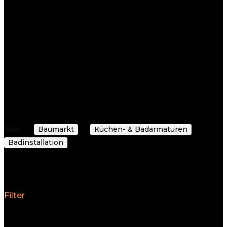
Warum Baygoo?
Benutzerfreundlichkeit
: Dank unserer klaren
Navigation und intelligenten Suchfunktionen
finden Sie schnell, was Sie suchen.
Schnelle Lieferung
: Wir arbeiten mit
vertrauenswürdigen Partnern zusammen, um
Ihre Bestellungen so schnell wie möglich zu
Ihnen zu bringen.
Attraktive Preise
: Wir kombinieren Qualität mit
Erschwinglichkeit, um Ihnen das beste Preis-
Leistungs-Verhältnis zu bieten.
Start
Baumarkt
Küchen- & Badarmaturen
Badinstallation
WC-Sitze
WC-Sitze
Filter
Alle 3 Ergebnisse werden angezeigt
Nach
Durchschnittsbewertung sortiert