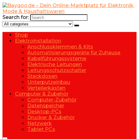
Search for:
Shop
Elektroinstallation
Anschlussklemmen & Kits
Automatisierungsgeräte für Zuhause
Kabelführungssysteme
Elektrische Leitungen
Leitungsschutzschalter
Steckdosen
Unterputzeinbau
Verteilerkästen
Computer & Zubehör
Computer-Zubehör
Datenspeicher
Desktop-PCs
Drucker & Zubehör
Netzwerk
Tablet PCs