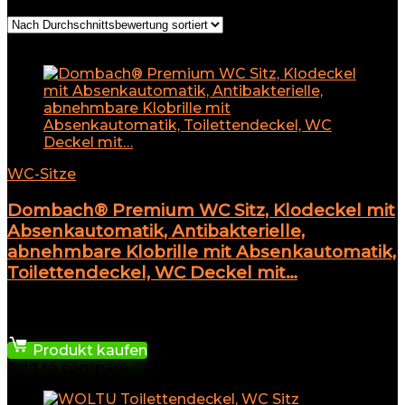
Add to compare
WC-Sitze
Dombach® Premium WC Sitz, Klodeckel mit
Absenkautomatik, Antibakterielle,
abnehmbare Klobrille mit Absenkautomatik,
Toilettendeckel, WC Deckel mit…
★
★
★
★
★
35,52
€
Produkt kaufen
Add to compare