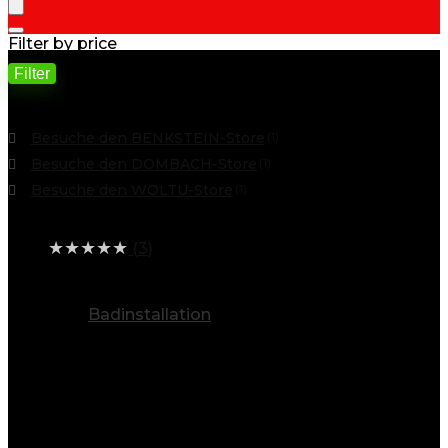
Filter by price
Filter
Min. Preis
Max. Preis
Filter by
Besuche den BENKSTEIN-Store
(1)
Besuche den DOMBACH-Store
(1)
Besuche den WOLTU-Store
(1)
Average rating
★
★
★
★
★
(3)
alle Kategorien ansehen
Badinstallation
(5)
Info
Entdecken Sie eine Welt voller
Möglichkeiten
Baygoo steht für Vielfalt. Unsere breite