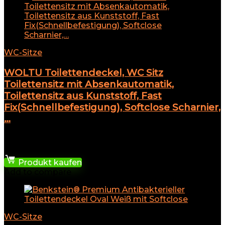
WC-Sitze
WOLTU Toilettendeckel, WC Sitz
Toilettensitz mit Absenkautomatik,
Toilettensitz aus Kunststoff, Fast
Fix(Schnellbefestigung), Softclose Scharnier,
…
★
★
★
★
★
21,71
€
Produkt kaufen
Add to compare
WC-Sitze