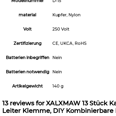
Modellnummer
‎D-15
material
Kupfer, ‎Nylon
Volt
‎250 Volt
Zertifizierung
‎CE, UKCA, RoHS
Batterien inbegriffen
‎Nein
Batterien notwendig
‎Nein
Artikelgewicht
‎140 g
13 reviews for
XALXMAW 13 Stück Kab
Leiter Klemme, DIY Kombinierbar