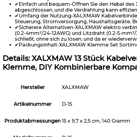
✔Einfach und bequem-Öffnen Sie den Hebel des X
abgeschlossen, und die Verdrahtung kann effizie
✔Umfang der Nutzung-XALXMAW Kabelverbinder, ver
Steuerung, Stromversorgung, Haushaltsgeräte, B
✔Sicherere Alternativen-XALXMAW elektro verbi
(0.2-4mm²/24-12AWG) und Litzdraht (0.2-5-mm²/2
schließt, ohne sich zu lösen, und da er wiederve
✔Packungsinhalt-XALXMAW Klemme Set Sortiment 
Details:
XALXMAW 13 Stück Kabelverb
Klemme, DIY Kombinierbare Kompa
Hersteller
‎XALXMAW
Artikelnummer
‎D-15
Produktabmessungen
‎15 x 9,7 x 2,5 cm, 140 Gramm