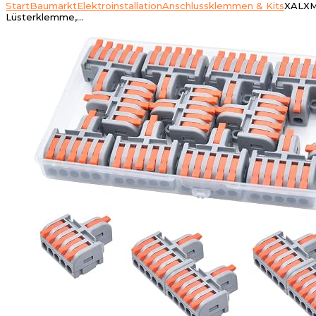
Start
Baumarkt
Elektroinstallation
Anschlussklemmen & Kits
XALXMA
Lüsterklemme,…