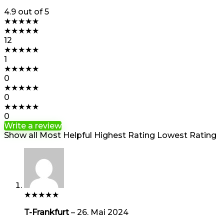
4.9
out of 5
★
★
★
★
★
★
★
★
★
★
12
★
★
★
★
★
1
★
★
★
★
★
0
★
★
★
★
★
0
★
★
★
★
★
0
Write a review
Show all
Most Helpful
Highest Rating
Lowest Rating
★
★
★
★
★
T-Frankfurt
–
26. Mai 2024