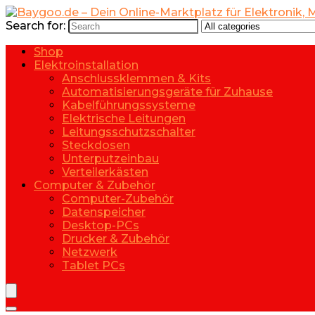
Search for:
Shop
Elektroinstallation
Anschlussklemmen & Kits
Automatisierungsgeräte für Zuhause
Kabelführungssysteme
Elektrische Leitungen
Leitungsschutzschalter
Steckdosen
Unterputzeinbau
Verteilerkästen
Computer & Zubehör
Computer-Zubehör
Datenspeicher
Desktop-PCs
Drucker & Zubehör
Netzwerk
Tablet PCs