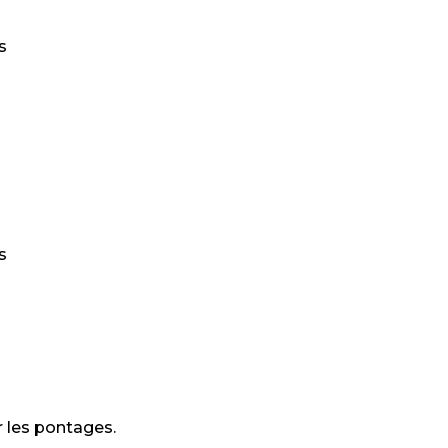
s
s
r les pontages.