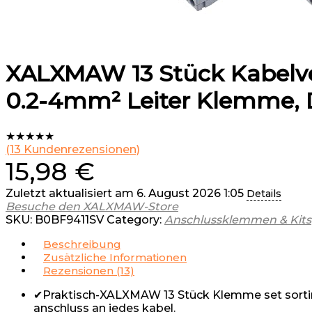
XALXMAW 13 Stück Kabelve
0.2-4mm² Leiter Klemme,
★
★
★
★
★
(
13
Kundenrezensionen)
15,98
€
Zuletzt aktualisiert am 6. August 2026 1:05
Details
Besuche den XALXMAW-Store
SKU:
B0BF9411SV
Category:
Anschlussklemmen & Kits
Beschreibung
Zusätzliche Informationen
Rezensionen (13)
✔Praktisch-XALXMAW 13 Stück Klemme set sortimen
anschluss an jedes kabel.