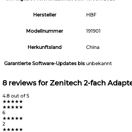
Hersteller
HBF
Modellnummer
191901
Herkunftsland
China
Garantierte Software-Updates bis
unbekannt
8 reviews for
Zenitech 2-fach Adapte
4.8
out of 5
★
★
★
★
★
★
★
★
★
★
6
★
★
★
★
★
2
★
★
★
★
★