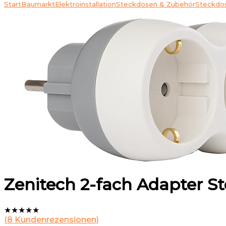
Start
Baumarkt
Elektroinstallation
Steckdosen & Zubehör
Steckdo
Zenitech 2-fach Adapter St
★
★
★
★
★
(
8
Kundenrezensionen)