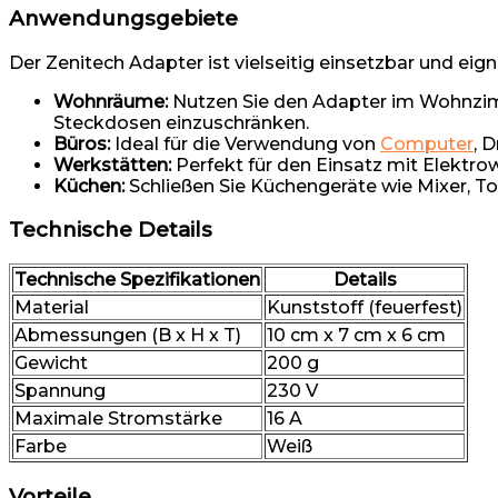
Anwendungsgebiete
Der Zenitech Adapter ist vielseitig einsetzbar und e
Wohnräume:
Nutzen Sie den Adapter im Wohnzimm
Steckdosen einzuschränken.
Büros:
Ideal für die Verwendung von
Computer
, 
Werkstätten:
Perfekt für den Einsatz mit Elektro
Küchen:
Schließen Sie Küchengeräte wie Mixer, To
Technische Details
Technische Spezifikationen
Details
Material
Kunststoff (feuerfest)
Abmessungen (B x H x T)
10 cm x 7 cm x 6 cm
Gewicht
200 g
Spannung
230 V
Maximale Stromstärke
16 A
Farbe
Weiß
Vorteile