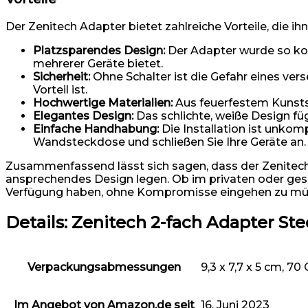
Der Zenitech Adapter bietet zahlreiche Vorteile, die i
Platzsparendes Design:
Der Adapter wurde so konz
mehrerer Geräte bietet.
Sicherheit:
Ohne Schalter ist die Gefahr eines ve
Vorteil ist.
Hochwertige Materialien:
Aus feuerfestem Kunststo
Elegantes Design:
Das schlichte, weiße Design fü
Einfache Handhabung:
Die Installation ist unkomp
Wandsteckdose und schließen Sie Ihre Geräte an.
Zusammenfassend lässt sich sagen, dass der Zenitech Ad
ansprechendes Design legen. Ob im privaten oder gesch
Verfügung haben, ohne Kompromisse eingehen zu mü
Details:
Zenitech 2-fach Adapter Ste
Verpackungsabmessungen
9,3 x 7,7 x 5 cm, 7
Im Angebot von Amazon.de seit
16. Juni 2023