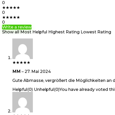
0
★
★
★
★
★
0
★
★
★
★
★
0
Write a review
Show all
Most Helpful
Highest Rating
Lowest Rating
★
★
★
★
★
MM
–
27. Mai 2024
Gute Abmasse, vergrößert die Möglichkeiten an d
Helpful
(
0
)
Unhelpful
(
0
)
You have already voted thi