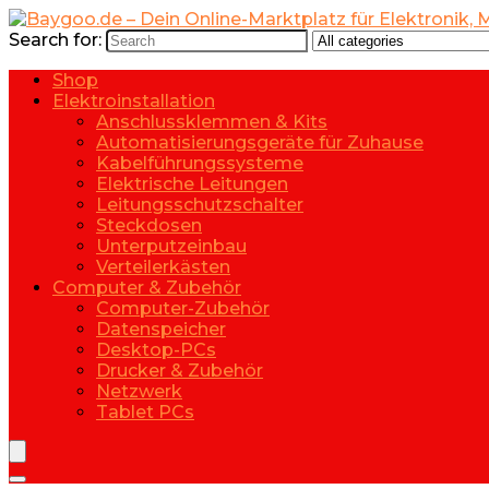
Search for:
Shop
Elektroinstallation
Anschlussklemmen & Kits
Automatisierungsgeräte für Zuhause
Kabelführungssysteme
Elektrische Leitungen
Leitungsschutzschalter
Steckdosen
Unterputzeinbau
Verteilerkästen
Computer & Zubehör
Computer-Zubehör
Datenspeicher
Desktop-PCs
Drucker & Zubehör
Netzwerk
Tablet PCs