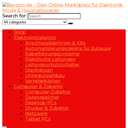
Search for:
Shop
Elektroinstallation
Anschlussklemmen & Kits
Automatisierungsgeräte für Zuhause
Kabelführungssysteme
Elektrische Leitungen
Leitungsschutzschalter
Steckdosen
Unterputzeinbau
Verteilerkästen
Computer & Zubehör
Computer-Zubehör
Datenspeicher
Desktop-PCs
Drucker & Zubehör
Netzwerk
Tablet PCs