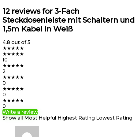
12 reviews for
3-Fach
Steckdosenleiste mit Schaltern und
1,5m Kabel in Weiß
4.8
out of 5
★
★
★
★
★
★
★
★
★
★
10
★
★
★
★
★
2
★
★
★
★
★
0
★
★
★
★
★
0
★
★
★
★
★
0
Write a review
Show all
Most Helpful
Highest Rating
Lowest Rating