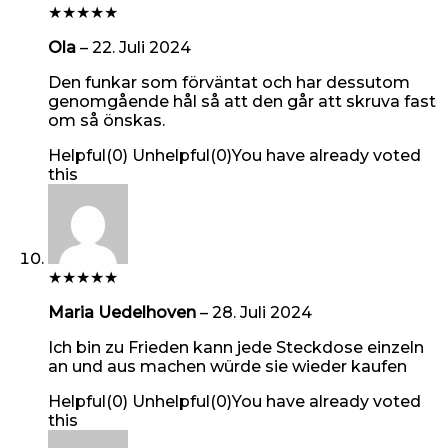
★
★
★
★
★
Ola
–
22. Juli 2024
Den funkar som förväntat och har dessutom
genomgående hål så att den går att skruva fast
om så önskas.
Helpful
(
0
)
Unhelpful
(
0
)
You have already voted
this
★
★
★
★
★
Maria Uedelhoven
–
28. Juli 2024
Ich bin zu Frieden kann jede Steckdose einzeln
an und aus machen würde sie wieder kaufen
Helpful
(
0
)
Unhelpful
(
0
)
You have already voted
this