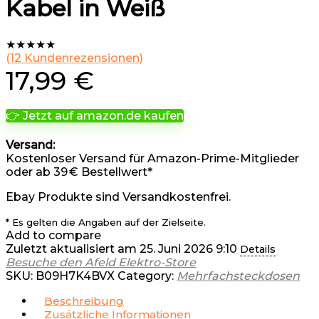
Kabel in Weiß
★
★
★
★
★
(
12
Kundenrezensionen)
17,99
€
👉 Jetzt auf amazon.de kaufen
Versand:
Kostenloser Versand für Amazon-Prime-Mitglieder
oder ab 39 € Bestellwert*
Ebay Produkte sind Versandkostenfrei.
* Es gelten die Angaben auf der Zielseite.
Add to compare
Zuletzt aktualisiert am 25. Juni 2026 9:10
Details
Besuche den Afeld Elektro-Store
SKU:
B09H7K4BVX
Category:
Mehrfachsteckdosen
Beschreibung
Zusätzliche Informationen