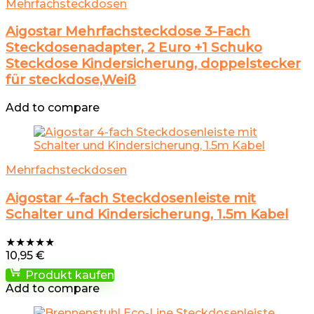
Mehrfachsteckdosen
Aigostar Mehrfachsteckdose 3-Fach
Steckdosenadapter, 2 Euro +1 Schuko
Steckdose Kindersicherung, doppelstecker
für steckdose,Weiß
Add to compare
Mehrfachsteckdosen
Aigostar 4-fach Steckdosenleiste mit
Schalter und Kindersicherung, 1.5m Kabel
★
★
★
★
★
10,95
€
Produkt kaufen
Add to compare