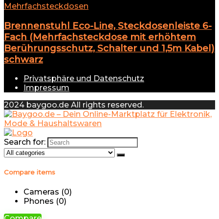
Mehrfachsteckdosen
Brennenstuhl Eco-Line, Steckdosenleiste 6-
Fach (Mehrfachsteckdose mit erhöhtem
Berührungsschutz, Schalter und 1,5m Kabel)
schwarz
Privatsphäre und Datenschutz
Impressum
2024 baygoo.de All rights reserved.
Search for:
Compare items
Cameras (
0
)
Phones (
0
)
Compare