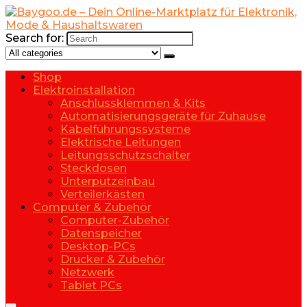
Search for:
Shop
Elektroinstallation
Anschlussklemmen & Kits
Automatisierungsgeräte für Zuhause
Kabelführungssysteme
Elektrische Leitungen
Leitungsschutzschalter
Steckdosen
Unterputzeinbau
Verteilerkästen
Computer & Zubehör
Computer-Zubehör
Datenspeicher
Desktop-PCs
Drucker & Zubehör
Netzwerk
Tablet PCs