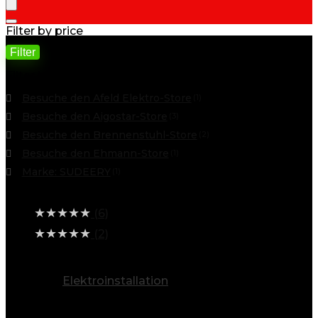
Filter by price
Filter
Min. Preis
Max. Preis
Filter by
Besuche den Afeld Elektro-Store
(1)
Besuche den Aigostar-Store
(3)
Besuche den Brennenstuhl-Store
(2)
Besuche den Ehmann-Store
(1)
Marke: SUDEERY
(1)
Average rating
★
★
★
★
★
(6)
★
★
★
★
★
(2)
alle Kategorien ansehen
Elektroinstallation
(607)
Info