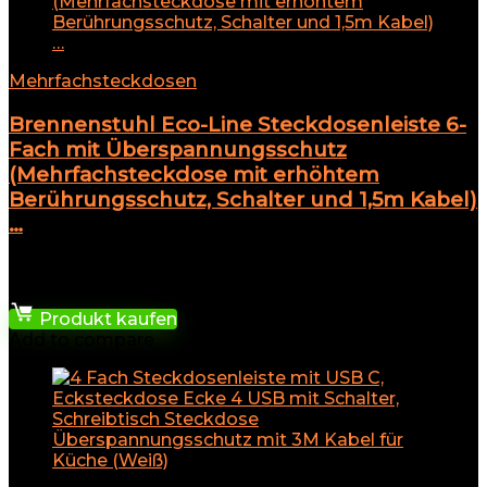
Mehrfachsteckdosen
Brennenstuhl Eco-Line Steckdosenleiste 6-
Fach mit Überspannungsschutz
(Mehrfachsteckdose mit erhöhtem
Berührungsschutz, Schalter und 1,5m Kabel)
…
★
★
★
★
★
14,54
€
Produkt kaufen
Add to compare