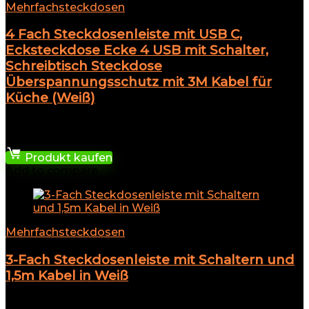
Mehrfachsteckdosen
4 Fach Steckdosenleiste mit USB C,
Ecksteckdose Ecke 4 USB mit Schalter,
Schreibtisch Steckdose
Überspannungsschutz mit 3M Kabel für
Küche (Weiß)
★
★
★
★
★
19,97
€
Produkt kaufen
Add to compare
Mehrfachsteckdosen
3-Fach Steckdosenleiste mit Schaltern und
1,5m Kabel in Weiß
★
★
★
★
★