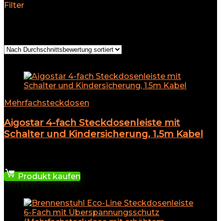
Filter
Alle 8 Ergebnisse werden angezeigt
Nach
Durchschnittsbewertung sortiert
Add to compare
Mehrfachsteckdosen
Aigostar 4-fach Steckdosenleiste mit
Schalter und Kindersicherung, 1.5m Kabel
★
★
★
★
★
10,95
€
Produkt kaufen
Add to compare