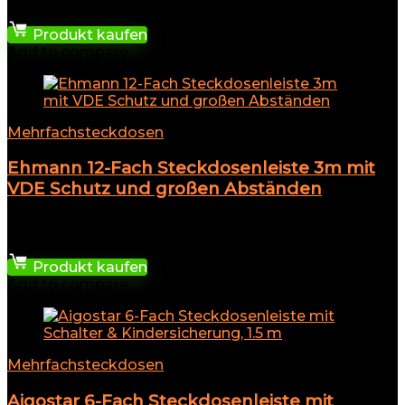
17,99
€
Produkt kaufen
Add to compare
Mehrfachsteckdosen
Ehmann 12-Fach Steckdosenleiste 3m mit
VDE Schutz und großen Abständen
★
★
★
★
★
70,99
€
Produkt kaufen
Add to compare
Mehrfachsteckdosen
Aigostar 6-Fach Steckdosenleiste mit