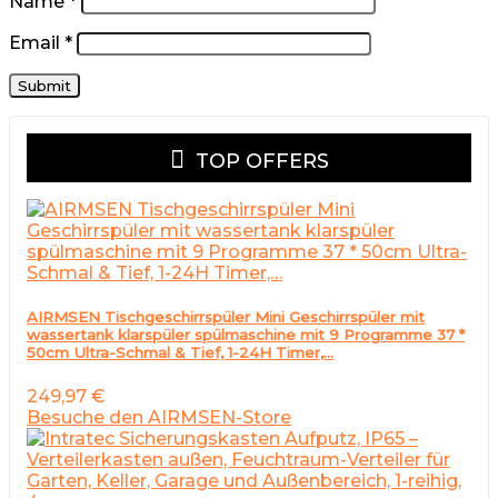
Name
*
Email
*
TOP OFFERS
AIRMSEN Tischgeschirrspüler Mini Geschirrspüler mit
wassertank klarspüler spülmaschine mit 9 Programme 37 *
50cm Ultra-Schmal & Tief, 1-24H Timer,…
249,97
€
Besuche den AIRMSEN-Store