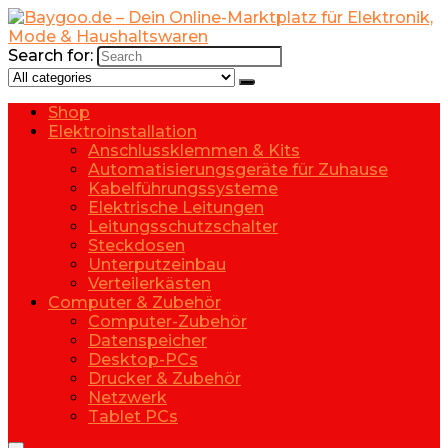
Search for:
Shop
Elektroinstallation
Anschlussklemmen & Kits
Automatisierungsgeräte für Zuhause
Kabelführungssysteme
Elektrische Leitungen
Leitungsschutzschalter
Steckdosen
Unterputzeinbau
Verteilerkästen
Computer & Zubehör
Computer-Zubehör
Datenspeicher
Desktop-PCs
Drucker & Zubehör
Netzwerk
Tablet PCs