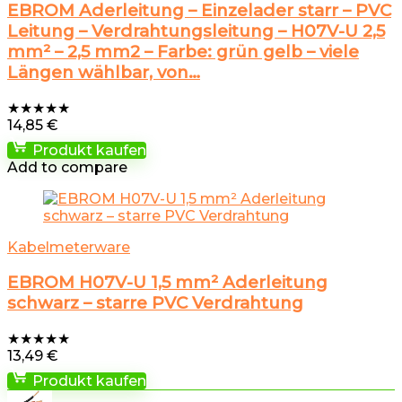
EBROM Aderleitung – Einzelader starr – PVC
Leitung – Verdrahtungsleitung – H07V-U 2,5
mm² – 2,5 mm2 – Farbe: grün gelb – viele
Längen wählbar, von…
★
★
★
★
★
14,85
€
Produkt kaufen
Add to compare
Kabelmeterware
EBROM H07V-U 1,5 mm² Aderleitung
schwarz – starre PVC Verdrahtung
★
★
★
★
★
13,49
€
Produkt kaufen