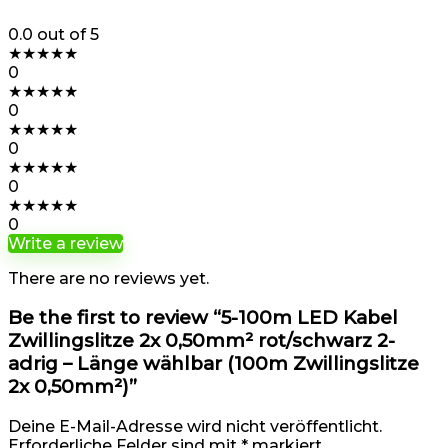
0.0
out of 5
★
★
★
★
★
0
★
★
★
★
★
0
★
★
★
★
★
0
★
★
★
★
★
0
★
★
★
★
★
0
Write a review
There are no reviews yet.
Be the first to review “5-100m LED Kabel
Zwillingslitze 2x 0,50mm² rot/schwarz 2-
adrig – Länge wählbar (100m Zwillingslitze
2x 0,50mm²)”
Deine E-Mail-Adresse wird nicht veröffentlicht.
Erforderliche Felder sind mit
*
markiert