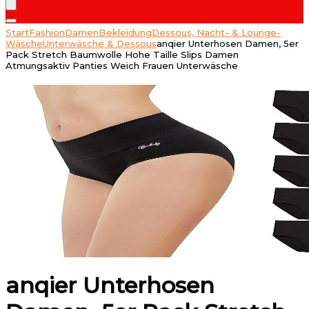
Start
Fashion
Damen
Bekleidung
Dessous, Nacht- & Lounge-
Wäsche
Unterwäsche & Dessous
anqier Unterhosen Damen, 5er
Pack Stretch Baumwolle Hohe Taille Slips Damen
Atmungsaktiv Panties Weich Frauen Unterwäsche
anqier Unterhosen