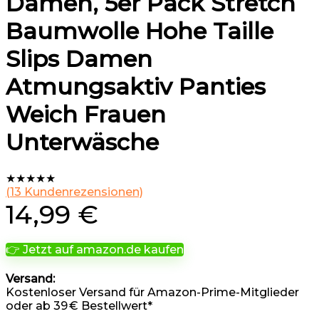
Damen, 5er Pack Stretch
Baumwolle Hohe Taille
Slips Damen
Atmungsaktiv Panties
Weich Frauen
Unterwäsche
★
★
★
★
★
(
13
Kundenrezensionen)
14,99
€
👉 Jetzt auf amazon.de kaufen
Versand:
Kostenloser Versand für Amazon-Prime-Mitglieder
oder ab 39 € Bestellwert*