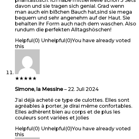
phantastisch. Ich habe mittlerweile schon 3 Sets
davon und sie tragen sich genial. Grad wenn
man auch ein bißchen Bauch hat,sind sie mega
bequem und sehr angenehm auf der Haut. Sie
behalten ihr Form auch nach dem waschen. Also
rundum die perfekten Alltagshöschen!
Helpful
(
0
)
Unhelpful
(
0
)
You have already voted
this
★
★
★
★
★
Simone, la Messine
–
22. Juli 2024
J’ai déjà acheté ce type de culottes. Elles sont
agréables à porter, je dirai même confortables.
Elles adhèrent bien au corps et de plus les
couleurs sont variées et jolies
Helpful
(
0
)
Unhelpful
(
0
)
You have already voted
this