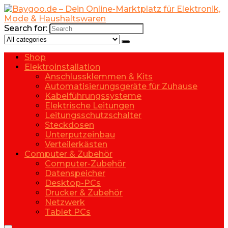
Search for:
Shop
Elektroinstallation
Anschlussklemmen & Kits
Automatisierungsgeräte für Zuhause
Kabelführungssysteme
Elektrische Leitungen
Leitungsschutzschalter
Steckdosen
Unterputzeinbau
Verteilerkästen
Computer & Zubehör
Computer-Zubehör
Datenspeicher
Desktop-PCs
Drucker & Zubehör
Netzwerk
Tablet PCs