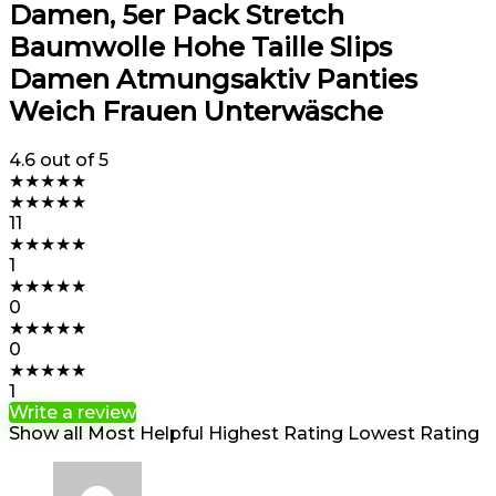
Damen, 5er Pack Stretch
Baumwolle Hohe Taille Slips
Damen Atmungsaktiv Panties
Weich Frauen Unterwäsche
4.6
out of 5
★
★
★
★
★
★
★
★
★
★
11
★
★
★
★
★
1
★
★
★
★
★
0
★
★
★
★
★
0
★
★
★
★
★
1
Write a review
Show all
Most Helpful
Highest Rating
Lowest Rating