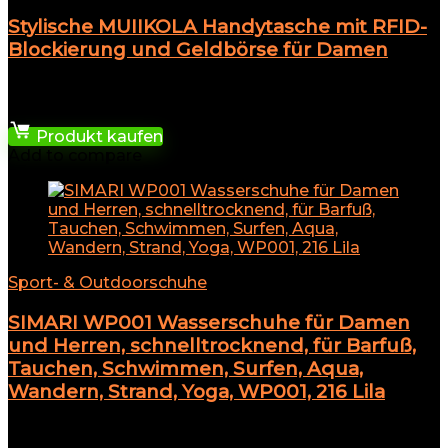
Stylische MUIIKOLA Handytasche mit RFID-
Blockierung und Geldbörse für Damen
★
★
★
★
★
14,27
€
Produkt kaufen
Add to compare
Sport- & Outdoorschuhe
SIMARI WP001 Wasserschuhe für Damen
und Herren, schnelltrocknend, für Barfuß,
Tauchen, Schwimmen, Surfen, Aqua,
Wandern, Strand, Yoga, WP001, 216 Lila
★
★
★
★
★