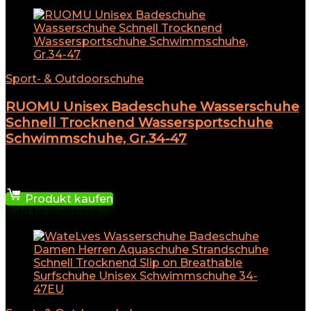
Sport- & Outdoorschuhe
RUOMU Unisex Badeschuhe Wasserschuhe
Schnell Trocknend Wassersportschuhe
Schwimmschuhe, Gr.34-47
★
★
★
★
★
14,99
€
Produkt kaufen
Add to compare