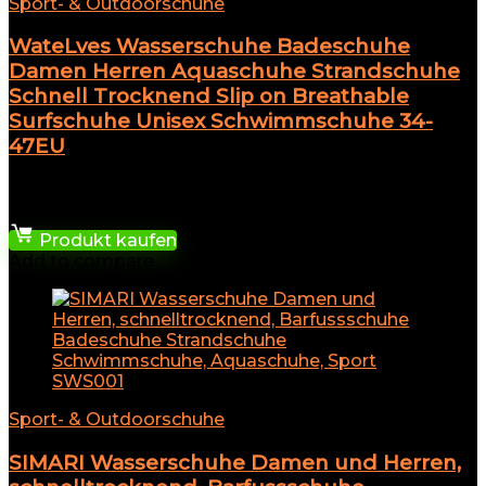
Sport- & Outdoorschuhe
WateLves Wasserschuhe Badeschuhe
Damen Herren Aquaschuhe Strandschuhe
Schnell Trocknend Slip on Breathable
Surfschuhe Unisex Schwimmschuhe 34-
47EU
★
★
★
★
★
25,47
€
Produkt kaufen
Add to compare
Sport- & Outdoorschuhe
SIMARI Wasserschuhe Damen und Herren,