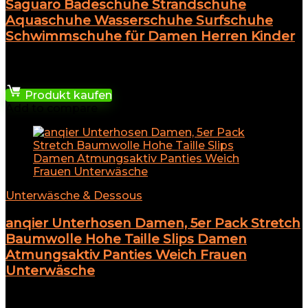
Saguaro Badeschuhe Strandschuhe
Aquaschuhe Wasserschuhe Surfschuhe
Schwimmschuhe für Damen Herren Kinder
★
★
★
★
★
27,99
€
Produkt kaufen
Add to compare
Unterwäsche & Dessous
anqier Unterhosen Damen, 5er Pack Stretch
Baumwolle Hohe Taille Slips Damen
Atmungsaktiv Panties Weich Frauen
Unterwäsche
★
★
★
★
★