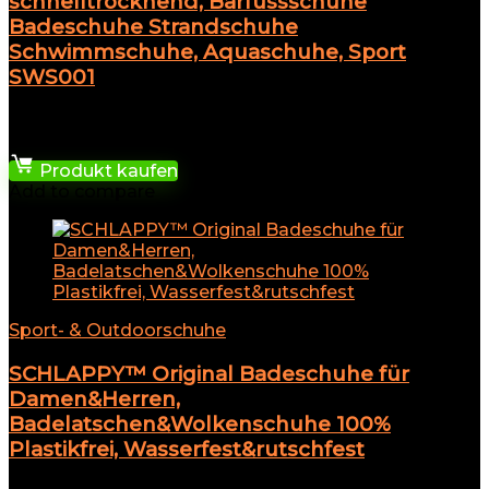
schnelltrocknend, Barfussschuhe
Badeschuhe Strandschuhe
Schwimmschuhe, Aquaschuhe, Sport
SWS001
★
★
★
★
★
38,51
€
Produkt kaufen
Add to compare
Sport- & Outdoorschuhe
SCHLAPPY™ Original Badeschuhe für
Damen&Herren,
Badelatschen&Wolkenschuhe 100%
Plastikfrei, Wasserfest&rutschfest