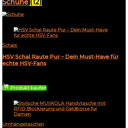
Schuhe
(12)
Add to compare
Schals
HSV Schal Raute Pur – Dein Must-Have für
echte HSV-Fans
★
★
★
★
★
23,95
€
Produkt kaufen
Add to compare
Umhängetaschen