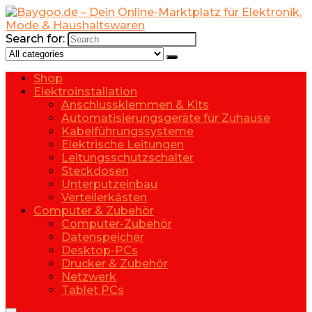
Search for:
Shop
Elektroinstallation
Anschlussklemmen & Kits
Automatisierungsgeräte für Zuhause
Kabelführungssysteme
Elektrische Leitungen
Leitungsschutzschalter
Steckdosen
Unterputzeinbau
Verteilerkästen
Computer & Zubehör
Computer-Zubehör
Datenspeicher
Desktop-PCs
Drucker & Zubehör
Netzwerk
Tablet PCs