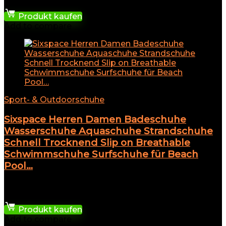
14,99
€
Produkt kaufen
Add to compare
Sport- & Outdoorschuhe
Sixspace Herren Damen Badeschuhe
Wasserschuhe Aquaschuhe Strandschuhe
Schnell Trocknend Slip on Breathable
Schwimmschuhe Surfschuhe für Beach
Pool…
★
★
★
★
★
6,95
€
Produkt kaufen
Add to compare