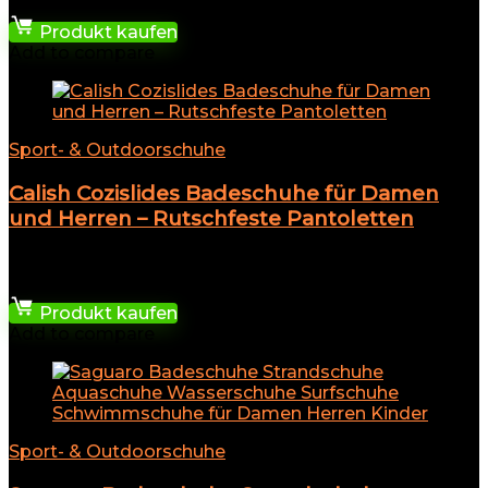
19,99
€
Produkt kaufen
Add to compare
Sport- & Outdoorschuhe
Calish Cozislides Badeschuhe für Damen
und Herren – Rutschfeste Pantoletten
★
★
★
★
★
22,84
€
Produkt kaufen
Add to compare
Sport- & Outdoorschuhe