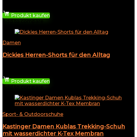
★
★
★
★
★
28,99
€
Produkt kaufen
Add to compare
Damen
Dickies Herren-Shorts für den Alltag
★
★
★
★
★
29,00
€
Produkt kaufen
Add to compare
Sport- & Outdoorschuhe
Kastinger Damen Kublas Trekking-Schuh
mit wasserdichter K-Tex Membran