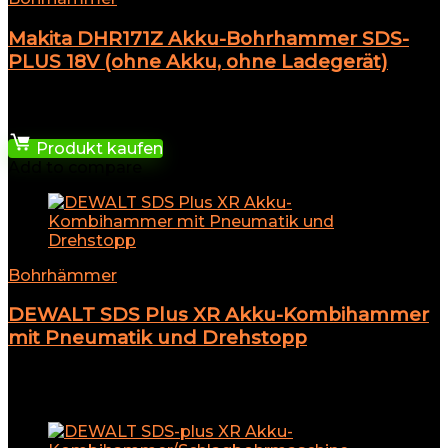
Makita DHR171Z Akku-Bohrhammer SDS-
PLUS 18V (ohne Akku, ohne Ladegerät)
★
★
★
★
★
85,96
€
Produkt kaufen
Add to compare
Bohrhämmer
DEWALT SDS Plus XR Akku-Kombihammer
mit Pneumatik und Drehstopp
★
★
★
★
★
Add to compare