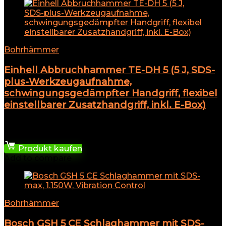
Bohrhämmer
Einhell Abbruchhammer TE-DH 5 (5 J, SDS-
plus-Werkzeugaufnahme,
schwingungsgedämpfter Handgriff, flexibel
einstellbarer Zusatzhandgriff, inkl. E-Box)
★
★
★
★
★
79,99
€
Produkt kaufen
Add to compare
Bohrhämmer
Bosch GSH 5 CE Schlaghammer mit SDS-