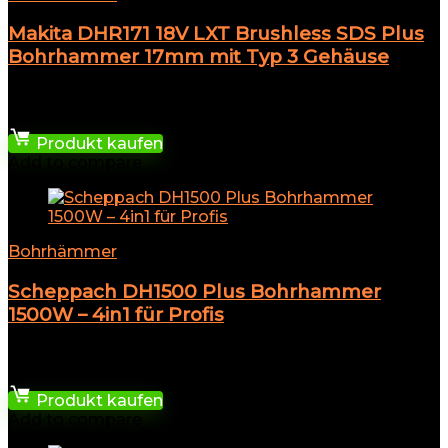
Makita DHR171 18V LXT Brushless SDS Plus
Bohrhammer 17mm mit Typ 3 Gehäuse
★
★
★
★
★
193,05
€
Produkt kaufen
Add to compare
Bohrhämmer
Scheppach DH1500 Plus Bohrhammer
1500W – 4in1 für Profis
★
★
★
★
★
104,99
€
Produkt kaufen
Add to compare