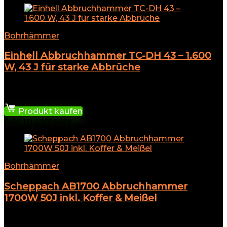
Bohrhämmer
Einhell Abbruchhammer TC-DH 43 – 1.600
W, 43 J für starke Abbrüche
★
★
★
★
★
150,88
€
Produkt kaufen
Add to compare
Bohrhämmer
Scheppach AB1700 Abbruchhammer
1700W 50J inkl. Koffer & Meißel
★
★
★
★
★