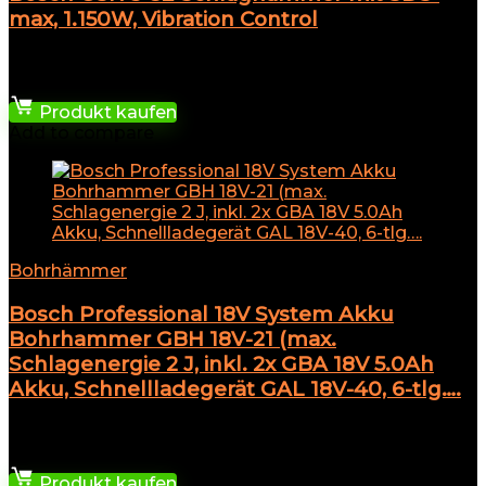
max, 1.150W, Vibration Control
★
★
★
★
★
479,98
€
Produkt kaufen
Add to compare
Bohrhämmer
Bosch Professional 18V System Akku
Bohrhammer GBH 18V-21 (max.
Schlagenergie 2 J, inkl. 2x GBA 18V 5.0Ah
Akku, Schnellladegerät GAL 18V-40, 6-tlg….
★
★
★
★
★
363,09
€
Produkt kaufen