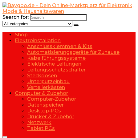
Search for:
Shop
Elektroinstallation
Anschlussklemmen & Kits
Automatisierungsgeräte für Zuhause
Kabelführungssysteme
Elektrische Leitungen
Leitungsschutzschalter
Steckdosen
Unterputzeinbau
Verteilerkästen
Computer & Zubehör
Computer-Zubehör
Datenspeicher
Desktop-PCs
Drucker & Zubehör
Netzwerk
Tablet PCs