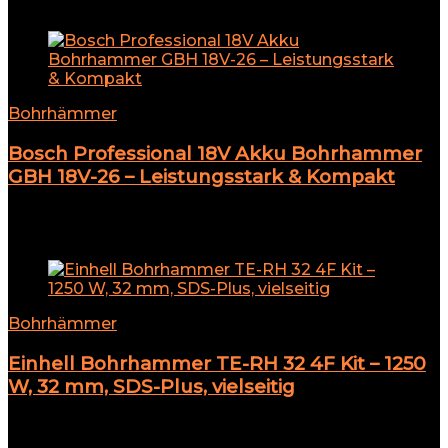
Add to compare
Bohrhämmer
Bosch Professional 18V Akku Bohrhammer
GBH 18V-26 – Leistungsstark & Kompakt
★
★
★
★
★
Add to compare
Bohrhämmer
Einhell Bohrhammer TE-RH 32 4F Kit – 1250
W, 32 mm, SDS-Plus, vielseitig
★
★
★
★
★
117,77
€