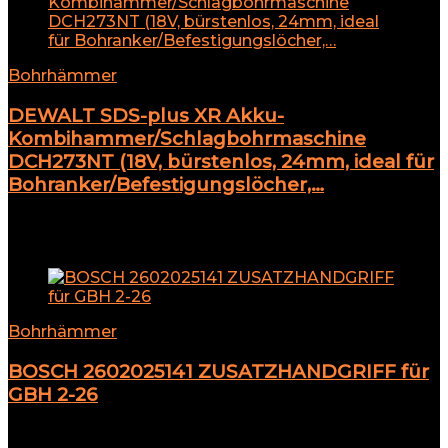
Bohrhämmer
DEWALT SDS-plus XR Akku-
Kombihammer/Schlagbohrmaschine
DCH273NT (18V, bürstenlos, 24mm, ideal für
Bohranker/Befestigungslöcher,…
★
★
★
★
★
Add to compare
Bohrhämmer
BOSCH 2602025141 ZUSATZHANDGRIFF für
GBH 2-26
★
★
★
★
★