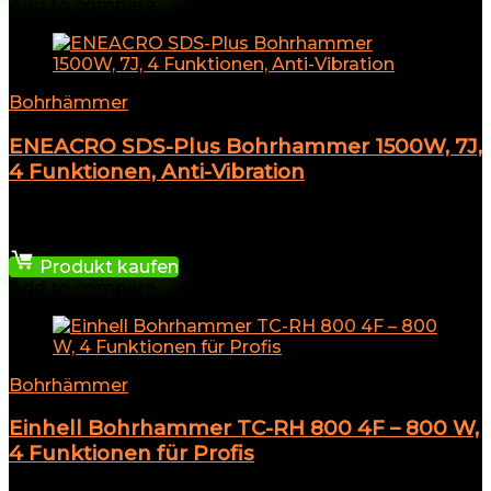
Add to compare
Bohrhämmer
ENEACRO SDS-Plus Bohrhammer 1500W, 7J,
4 Funktionen, Anti-Vibration
★
★
★
★
★
109,95
€
Produkt kaufen
Add to compare
Bohrhämmer
Einhell Bohrhammer TC-RH 800 4F – 800 W,
4 Funktionen für Profis