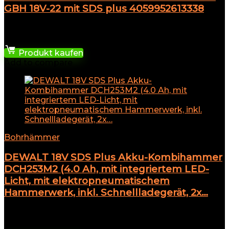
GBH 18V-22 mit SDS plus 4059952613338
★
★
★
★
★
127,57
€
Produkt kaufen
Add to compare
Bohrhämmer
DEWALT 18V SDS Plus Akku-Kombihammer
DCH253M2 (4.0 Ah, mit integriertem LED-
Licht, mit elektropneumatischem
Hammerwerk, inkl. Schnellladegerät, 2x…
★
★
★
★
★
425,00
€