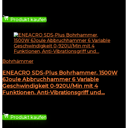
★
★
★
★
★
185,97
€
Produkt kaufen
Add to compare
Bohrhämmer
ENEACRO SDS-Plus Bohrhammer, 1500W
6Joule Abbruchhammer 6 Variable
Geschwindigkeit 0-920U/Min mit 4
Funktionen, Anti-Vibrationsgriff und…
★
★
★
★
★
116,96
€
Produkt kaufen
Add to compare