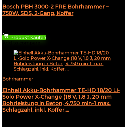
Bosch PBH 3000-2 FRE Bohrhammer –
750W, SDS, 2-Gang, Koffer
★
★
★
★
★
179,99
€
Produkt kaufen
Add to compare
Bohrhämmer
Einhell Akku-Bohrhammer TE-HD 18/20 Li-
Solo Power X-Change (18 V, 1.8 J, 20 mm
Bohrleistung in Beton, 4.750 min-1 max.
Schlagzahl, inkl. Koffer,…
★
★
★
★
★
103,93
€