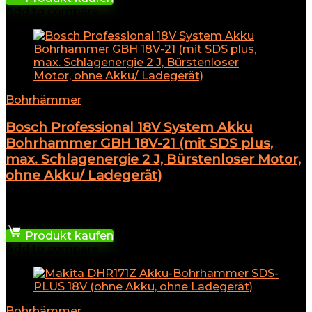
Add to compare
Bohrhämmer
Bosch Professional 18V System Akku
Bohrhammer GBH 18V-21 (mit SDS plus,
max. Schlagenergie 2 J, Bürstenloser Motor,
ohne Akku/ Ladegerät)
★
★
★
★
★
339,99
€
Produkt kaufen
Add to compare
Bohrhämmer