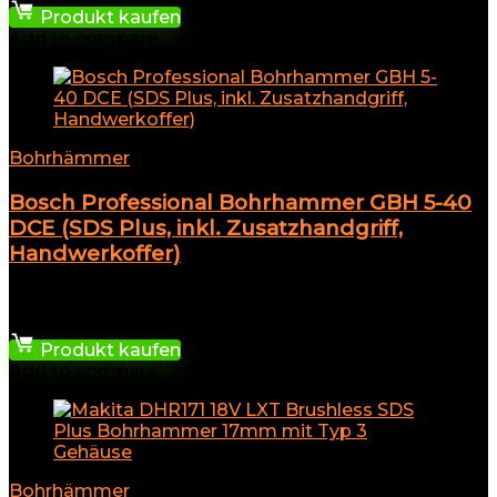
Produkt kaufen
Add to compare
Bohrhämmer
Bosch Professional Bohrhammer GBH 5-40
DCE (SDS Plus, inkl. Zusatzhandgriff,
Handwerkoffer)
★
★
★
★
★
484,99
€
Produkt kaufen
Add to compare
Bohrhämmer