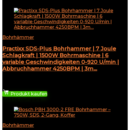
Add to compare
Bohrhämmer
Practixx SDS-Plus Bohrhammer | 7 Joule
Schlagkraft | 1500W Bohrmaschine | 6
variable Geschwindigkeiten 0-920 U/min |
Abbruchhammer 4250BPM | 3m…
★
★
★
★
★
83,99
€
Produkt kaufen
Add to compare
Bohrhämmer