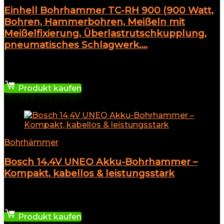
Einhell Bohrhammer TC-RH 900 (900 Watt,
Bohren, Hammerbohren, Meißeln mit
Meißelfixierung, Überlastrutschkupplung,
pneumatisches Schlagwerk,…
★
★
★
★
★
60,79
€
Produkt kaufen
Add to compare
Bohrhämmer
Bosch 14,4V UNEO Akku-Bohrhammer –
Kompakt, kabellos & leistungsstark
★
★
★
★
★
71,99
€
Produkt kaufen