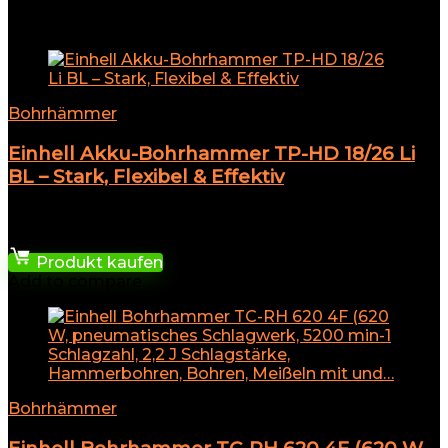
★
★
★
★
★
Add to compare
Bohrhämmer
Einhell Akku-Bohrhammer TP-HD 18/26 Li
BL – Stark, Flexibel & Effektiv
★
★
★
★
★
158,39
€
Produkt kaufen
Add to compare
Bohrhämmer