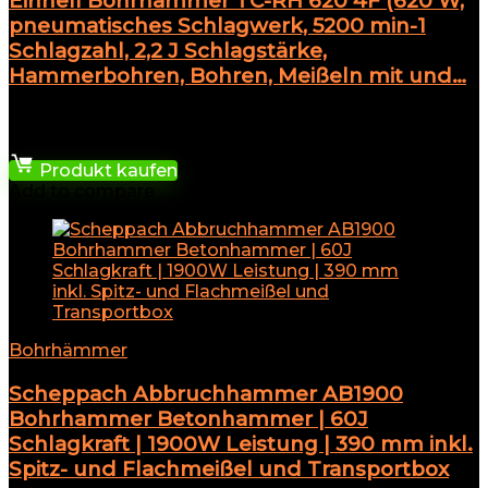
Einhell Bohrhammer TC-RH 620 4F (620 W,
pneumatisches Schlagwerk, 5200 min-1
Schlagzahl, 2,2 J Schlagstärke,
Hammerbohren, Bohren, Meißeln mit und…
★
★
★
★
★
59,00
€
Produkt kaufen
Add to compare
Bohrhämmer
Scheppach Abbruchhammer AB1900
Bohrhammer Betonhammer | 60J
Schlagkraft | 1900W Leistung | 390 mm inkl.
Spitz- und Flachmeißel und Transportbox