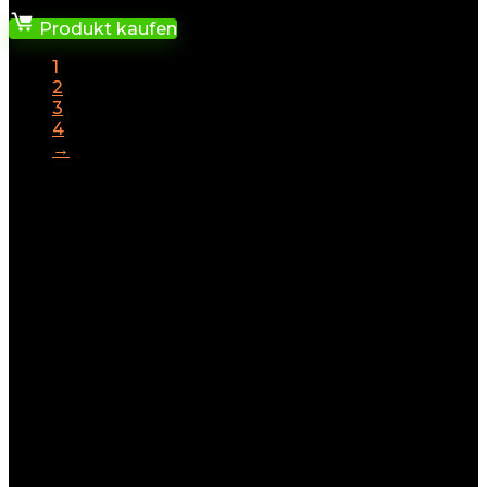
Produkt kaufen
1
2
3
4
→
Warum einen Bohrhammer
kaufen?
Bohrhämmer sind speziell für harte Materialien wie
Beton, Stein und Ziegel entwickelt. Während eine
normale Bohrmaschine bei solch anspruchsvollen
Materialien schnell an ihre Grenzen kommt, punktet
der Bohrhammer mit seiner Schlagkraft und Effizienz.
Egal ob beim Renovieren, dem Verlegen neuer Kabel
oder dem Abbruch von Wänden – ein Bohrhammer
ist oft das einzige Werkzeug, das den Job zuverlässig
erledigen kann.
Ein Bohrhammer ist somit die erste Wahl, wenn man