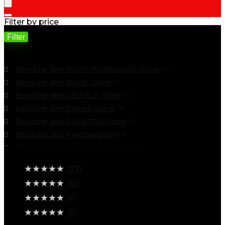
Filter by price
Filter
Min. Preis
Max. Preis
Filter by
Besuche den Bosch Professional-Store
(16)
Besuche den Bosch-Store
(7)
Besuche den DEWALT-Store
(16)
Besuche den Einhell-Store
(16)
Besuche den ENEACRO-Store
(2)
Besuche den Practixx-Store
(1)
Besuche den Scheppach-Store
(16)
Average rating
Marke: Bosch
(8)
★
★
★
★
★
(77)
Marke: Makita
(16)
★
★
★
★
★
(12)
★
★
★
★
★
(1)
★
★
★
★
★
(1)