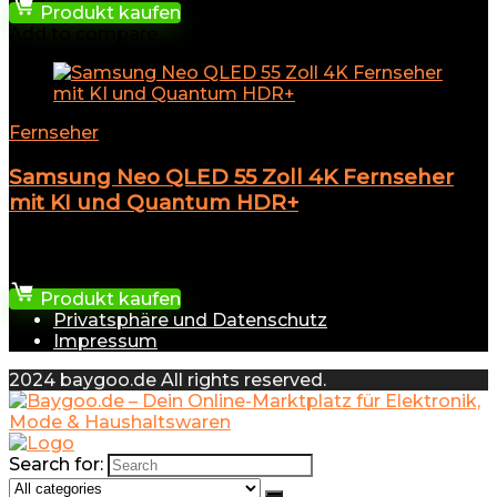
Produkt kaufen
Add to compare
Fernseher
Samsung Neo QLED 55 Zoll 4K Fernseher
mit KI und Quantum HDR+
★
★
★
★
★
1.184,50
€
Produkt kaufen
Privatsphäre und Datenschutz
Impressum
2024 baygoo.de All rights reserved.
Search for: