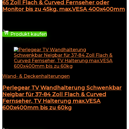
65 Zoll Flach & Curved Fernseher oder
Monitor bis zu 45kg, max.VESA 400x400mm
★
★
★
★
★
29,94
€
Produkt kaufen
Add to compare
Wand- & Deckenhalterungen
Perlegear TV Wandhalterung Schwenkbar
Neigbar für 37-84 Zoll Flach & Curved
Fernseher, TV Halterung max.VESA
600x400mm bis zu 60kg
★
★
★
★
★
25,07
€