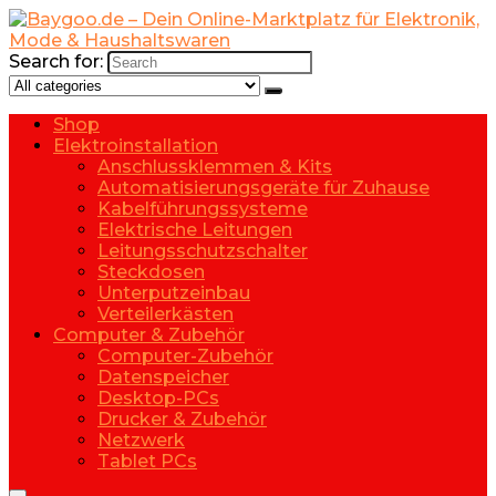
Search for:
Shop
Elektroinstallation
Anschlussklemmen & Kits
Automatisierungsgeräte für Zuhause
Kabelführungssysteme
Elektrische Leitungen
Leitungsschutzschalter
Steckdosen
Unterputzeinbau
Verteilerkästen
Computer & Zubehör
Computer-Zubehör
Datenspeicher
Desktop-PCs
Drucker & Zubehör
Netzwerk
Tablet PCs