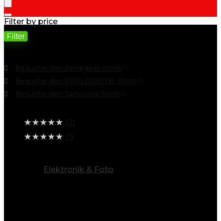
Filter by price
Filter
Min. Preis
Max. Preis
Filter by
Besuche den Perlegear-Store
(1)
Besuche den PERLESMITH-Store
(1)
Besuche den Samsung-Store
(1)
Average rating
★
★
★
★
★
(2)
★
★
★
★
★
(1)
alle Kategorien ansehen
Elektronik & Foto
(186)
Info
Entdecken Sie eine Welt voller
Möglichkeiten