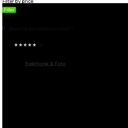
Filter by price
Filter
Filter by
Besuche den Samsung-Store
(1)
Average rating
★
★
★
★
★
(1)
alle Kategorien ansehen
Elektronik & Foto
(186)
Info
Entdecken Sie eine Welt voller Möglichkeiten
Baygoo steht für Vielfalt. Unsere breite Produktpalett
Elektronik & Foto
: Von Smartphones über Kameras
Sport & Freizeit
: Ob Outdoor-Aktivitäten, Fitnessg
Baumarkt & Garten
: Werkzeuge, Baustoffe, Elektr
Mode für Damen, Herren und Kinder
: Stilvolle K
Drogerie & Körperpflege
: Pflegeprodukte für die