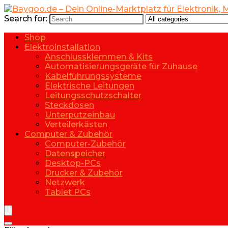
Search for:
Shop
Elektroinstallation
Anschlussklemmen & Kits
Automatisierungsgeräte für Zuhause
Kabelführungssysteme
Elektrische Leitungen
Leitungsschutzschalter
Steckdosen
Unterputzeinbau
Verteilerkästen
Computer & Zubehör
Computer-Zubehör
Datenspeicher
Desktop-PCs
Drucker & Zubehör
Netzwerk
Tablet PCs