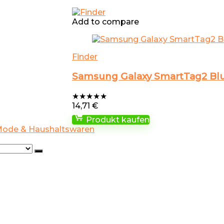
Add to compare
Finder
Samsung Galaxy SmartTag2 Blu
★
★
★
★
★
14,71
€
Produkt kaufen