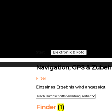
eten, die Ihren Bedürfnissen entspricht – unabhängig da
gation und intelligenten Suchfunktionen finden Sie schne
ürdigen Partnern zusammen, um Ihre Bestellungen so sch
rschwinglichkeit, um Ihnen das beste Preis-Leistungs-Ver
Start
Elektronik & Foto
Navigatio
Navigation, GPS & Zubeh
Filter
Einzelnes Ergebnis wird angezeigt
Finder
(1)