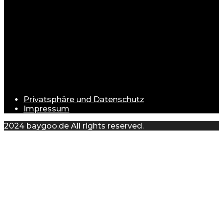
Unser Ziel ist es, Ihnen eine umfassende Auswahl zu bi
begeisterter Käufer sind.
Warum Baygoo?
Benutzerfreundlichkeit
: Dank unserer klaren Navi
Schnelle Lieferung
: Wir arbeiten mit vertrauensw
Attraktive Preise
: Wir kombinieren Qualität mit E
Privatsphäre und Datenschutz
Impressum
2024 baygoo.de All rights reserved.