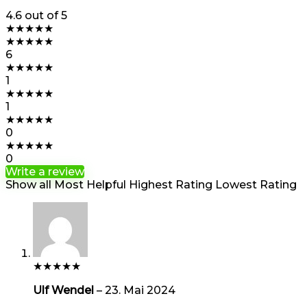
4.6
out of 5
★
★
★
★
★
★
★
★
★
★
6
★
★
★
★
★
1
★
★
★
★
★
1
★
★
★
★
★
0
★
★
★
★
★
0
Write a review
Show all
Most Helpful
Highest Rating
Lowest Rating
★
★
★
★
★
Ulf Wendel
–
23. Mai 2024