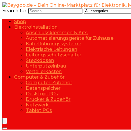
Search for:
Shop
Elektroinstallation
Anschlussklemmen & Kits
Automatisierungsgeräte für Zuhause
Kabelführungssysteme
Elektrische Leitungen
Leitungsschutzschalter
Steckdosen
Unterputzeinbau
Verteilerkästen
Computer & Zubehör
Computer-Zubehör
Datenspeicher
Desktop-PCs
Drucker & Zubehör
Netzwerk
Tablet PCs