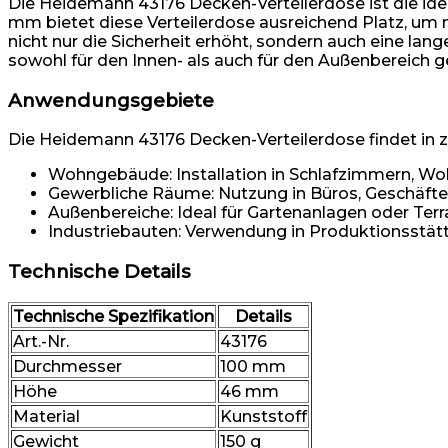
Die Heidemann 43176 Decken-Verteilerdose ist die ide
mm bietet diese Verteilerdose ausreichend Platz, um me
nicht nur die Sicherheit erhöht, sondern auch eine lan
sowohl für den Innen- als auch für den Außenbereich g
Anwendungsgebiete
Die Heidemann 43176 Decken-Verteilerdose findet in z
Wohngebäude: Installation in Schlafzimmern, W
Gewerbliche Räume: Nutzung in Büros, Geschäfte
Außenbereiche: Ideal für Gartenanlagen oder Terra
Industriebauten: Verwendung in Produktionsstät
Technische Details
Technische Spezifikation
Details
Art.-Nr.
43176
Durchmesser
100 mm
Höhe
46 mm
Material
Kunststoff
Gewicht
150 g