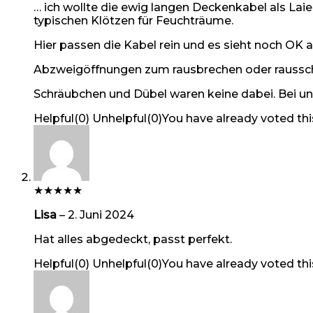
… ich wollte die ewig langen Deckenkabel als La
typischen Klötzen für Feuchträume.
Hier passen die Kabel rein und es sieht noch OK a
Abzweigöffnungen zum rausbrechen oder rausschn
Schräubchen und Dübel waren keine dabei. Bei u
Helpful
(
0
)
Unhelpful
(
0
)
You have already voted thi
★
★
★
★
★
Lisa
–
2. Juni 2024
Hat alles abgedeckt, passt perfekt.
Helpful
(
0
)
Unhelpful
(
0
)
You have already voted thi