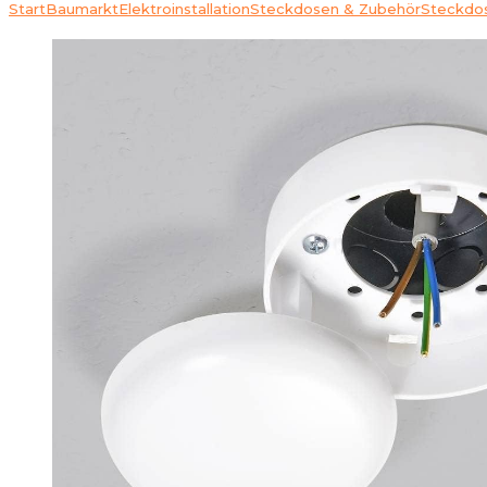
Start
Baumarkt
Elektroinstallation
Steckdosen & Zubehör
Steckdo