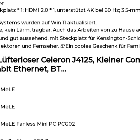
et
z * 1; HDMI 2.0 * 1, unterstützt 4K bei 60 Hz; 3,5-mm-
tems wurden auf Win 11 aktualisiert.
 kein Lärm, tragbar. Auch das Arbeiten von zu Hause 
nd gut aussehend, mit Steckplatz für Kensington-Schlo
ektoren und Fernseher. 🎁Ein cooles Geschenk für Fami
fterloser Celeron J4125, Kleiner Co
bit Ethernet, BT…
‎MeLE
‎MeLE
‎MeLE Fanless Mini PC PCG02