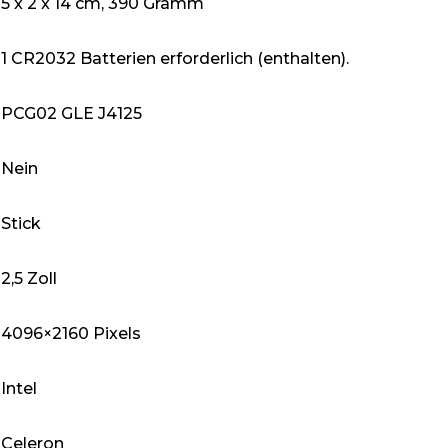
‎5 x 2 x 14 cm, 390 Gramm
‎1 CR2032 Batterien erforderlich (enthalten).
‎PCG02 GLE J4125
‎Nein
‎Stick
‎2,5 Zoll
‎4096×2160 Pixels
‎Intel
‎Celeron