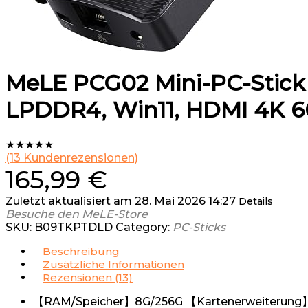
MeLE PCG02 Mini-PC-Stick L
LPDDR4, Win11, HDMI 4K 60
★
★
★
★
★
(
13
Kundenrezensionen)
165,99
€
Zuletzt aktualisiert am 28. Mai 2026 14:27
Details
Besuche den MeLE-Store
SKU:
B09TKPTDLD
Category:
PC-Sticks
Beschreibung
Zusätzliche Informationen
Rezensionen (13)
【RAM/Speicher】8G/256G 【Kartenerweiterung】Ma