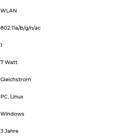
‎WLAN
‎802.11a/b/g/n/ac
‎1
‎7 Watt
‎Gleichstrom
‎PC, Linux
‎Windows
‎3 Jahre