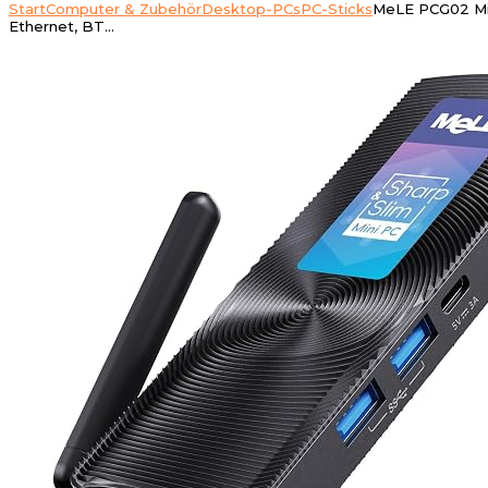
Start
Computer & Zubehör
Desktop-PCs
PC-Sticks
MeLE PCG02 Mini
Ethernet, BT…