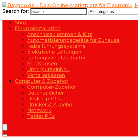
Search for:
Shop
Elektroinstallation
Anschlussklemmen & Kits
Automatisierungsgeräte für Zuhause
Kabelführungssysteme
Elektrische Leitungen
Leitungsschutzschalter
Steckdosen
Unterputzeinbau
Verteilerkästen
Computer & Zubehör
Computer-Zubehör
Datenspeicher
Desktop-PCs
Drucker & Zubehör
Netzwerk
Tablet PCs