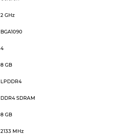
‎2 GHz
‎BGA1090
‎4
‎8 GB
‎LPDDR4
‎DDR4 SDRAM
‎8 GB
‎2133 MHz