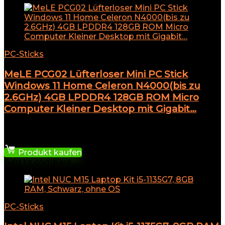
PC-Sticks
MeLE PCG02 Lüfterloser Mini PC Stick
Windows 11 Home Celeron N4000(bis zu
2.6GHz) 4GB LPDDR4 128GB ROM Micro
Computer Kleiner Desktop mit Gigabit…
★
★
★
★
★
319,99
€
Produkt kaufen
Add to compare
PC-Sticks