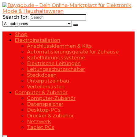
Search for:
Shop
Elektroinstallation
Anschlussklemmen & Kits
Automatisierungsgeräte für Zuhause
Kabelführungssysteme
Elektrische Leitungen
Leitungsschutzschalter
Steckdosen
Unterputzeinbau
Verteilerkästen
Computer & Zubehör
Computer-Zubehör
Datenspeicher
Desktop-PCs
Drucker & Zubehör
Netzwerk
Tablet PCs