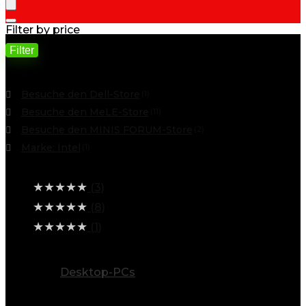
Filter by price
Filter
Min. Preis
Max. Preis
Filter by
Besuche den Dell-Store
(1)
Besuche den MeLE-Store
(11)
Besuche den MINIS FORUM-Store
(2)
Marke: Intel
(1)
Average rating
★
★
★
★
★
(3)
★
★
★
★
★
(8)
★
★
★
★
★
(1)
alle Kategorien ansehen
Desktop-PCs
(102)
Info