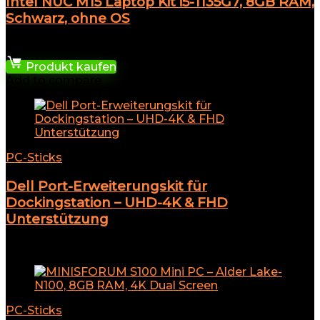
Intel NUC M15 Laptop Kit i5-1135G7, 8GB RAM,
Schwarz, ohne OS
374,00
€
Produkt kaufen
Add to compare
PC-Sticks
Dell Port-Erweiterungskit für
Dockingstation – UHD-4K & FHD
Unterstützung
Add to compare
PC-Sticks