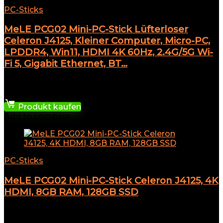
PC-Sticks
MeLE PCG02 Mini-PC-Stick Lüfterloser
Celeron J4125, Kleiner Computer, Micro-PC,
LPDDR4, Win11, HDMI 4K 60Hz, 2.4G/5G Wi-
Fi 5, Gigabit Ethernet, BT…
★
★
★
★
★
199,99
€
Produkt kaufen
Add to compare
PC-Sticks
MeLE PCG02 Mini-PC-Stick Celeron J4125, 4K
HDMI, 8GB RAM, 128GB SSD
★
★
★
★
★
102,99
€