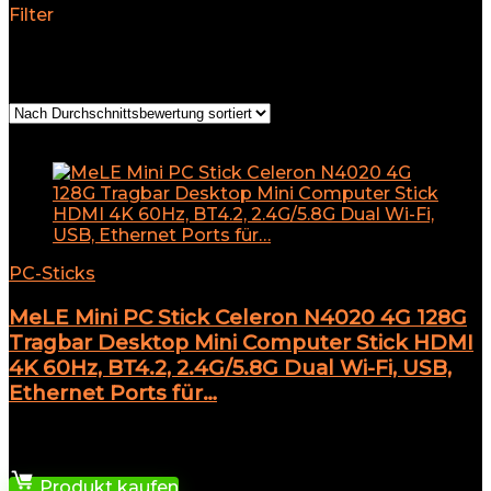
Filter
Alle 15 Ergebnisse werden angezeigt
Nach
Durchschnittsbewertung sortiert
Add to compare
PC-Sticks
MeLE Mini PC Stick Celeron N4020 4G 128G
Tragbar Desktop Mini Computer Stick HDMI
4K 60Hz, BT4.2, 2.4G/5.8G Dual Wi-Fi, USB,
Ethernet Ports für…
★
★
★
★
★
235,95
€
Produkt kaufen