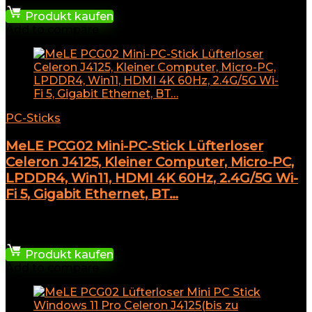
Produkt kaufen
Add to compare
PC-Sticks
MeLE PCG02 Mini-PC-Stick Lüfterloser
Celeron J4125, Kleiner Computer, Micro-PC,
LPDDR4, Win11, HDMI 4K 60Hz, 2.4G/5G Wi-
Fi 5, Gigabit Ethernet, BT…
★
★
★
★
★
165,99
€
Produkt kaufen
Add to compare