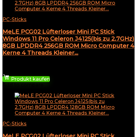
PC-Sticks
MeLE PCG02 Lüfterloser Mini PC Stick
Windows 11 Pro Celeron J4125(bis zu 2.7GHz)
8GB LPDDR4 256GB ROM Micro Computer 4
Kerne 4 Threads Kleiner…
★
★
★
★
★
319,99
€
Produkt kaufen
Add to compare
PC-Sticks
MeLE PCG02 Lüfterloser Mini PC Stick