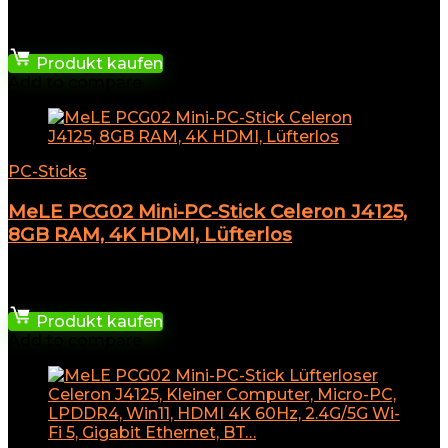
★
★
★
★
★
479,99
€
Produkt kaufen
Add to compare
PC-Sticks
MeLE PCG02 Mini-PC-Stick Celeron J4125,
8GB RAM, 4K HDMI, Lüfterlos
★
★
★
★
★
199,99
€
Produkt kaufen
Add to compare