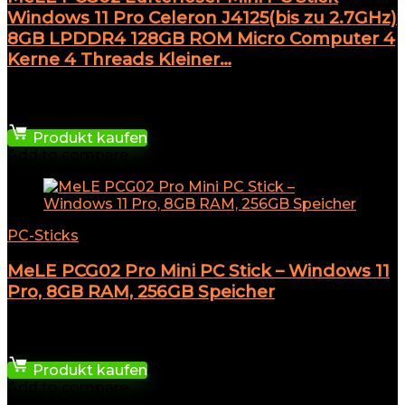
Windows 11 Pro Celeron J4125(bis zu 2.7GHz)
8GB LPDDR4 128GB ROM Micro Computer 4
Kerne 4 Threads Kleiner…
★
★
★
★
★
319,99
€
Produkt kaufen
Add to compare
PC-Sticks
MeLE PCG02 Pro Mini PC Stick – Windows 11
Pro, 8GB RAM, 256GB Speicher
★
★
★
★
★
539,97
€
Produkt kaufen
Add to compare