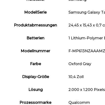
ModellSerie
‎Samsung Galaxy Ta
Produktabmessungen
‎24,45 x 15,43 x 0,
Batterien
‎1 Lithium-Polymer B
Modellnummer
‎F-MP613NZAAAM
Farbe
‎Oxford Gray
Display-Größe
‎10,4 Zoll
Lösung
‎2.000 x 1.200 Pixels
Prozessormarke
‎Qualcomm