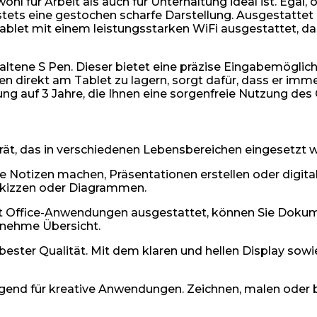
sowohl für Arbeit als auch für Unterhaltung ideal ist. Eg
t stets eine gestochen scharfe Darstellung. Ausgestatte
ablet mit einem leistungsstarken WiFi ausgestattet, das
altene S Pen. Dieser bietet eine präzise Eingabemöglich
irekt am Tablet zu lagern, sorgt dafür, dass er immer gr
g auf 3 Jahre, die Ihnen eine sorgenfreie Nutzung des 
erät, das in verschiedenen Lebensbereichen eingesetzt 
 die Notizen machen, Präsentationen erstellen oder digi
 Skizzen oder Diagrammen.
 Mit Office-Anwendungen ausgestattet, können Sie Doku
genehme Übersicht.
n bester Qualität. Mit dem klaren und hellen Display so
ragend für kreative Anwendungen. Zeichnen, malen oder 