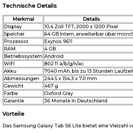
Technische Details
Merkmal
Details
Display
10,4 Zoll TFT, 2000 x 1200 Pixel
Speicher
64 GB intern, erweiterbar über micr
Prozessor
Exynos 9611
RAM
4 GB
Betriebssystem
Android
WiFi
802.11 a/b/g/n/ac
Akku
7040 mAh, bis zu 13 Stunden Laufzei
Abmessungen
244.5 x 154.3 x 7.0 mm
Gewicht
467 g
Farbe
Oxford Gray
Garantie
36 Monate in Deutschland
Vorteile
Das Samsung Galaxy Tab S6 Lite bietet eine Vielzahl v