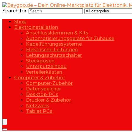
Search for:
Shop
Elektroinstallation
Anschlussklemmen & Kits
Automatisierungsgeräte für Zuhause
Kabelführungssysteme
Elektrische Leitungen
Leitungsschutzschalter
Steckdosen
Unterputzeinbau
Verteilerkästen
Computer & Zubehör
Computer-Zubehör
Datenspeicher
Desktop-PCs
Drucker & Zubehör
Netzwerk
Tablet PCs