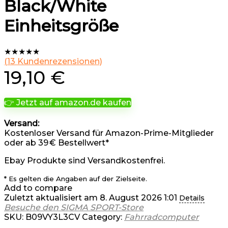
Black/White
Einheitsgröße
★
★
★
★
★
(
13
Kundenrezensionen)
19,10
€
👉 Jetzt auf amazon.de kaufen
Versand:
Kostenloser Versand für Amazon-Prime-Mitglieder
oder ab 39 € Bestellwert*
Ebay Produkte sind Versandkostenfrei.
* Es gelten die Angaben auf der Zielseite.
Add to compare
Zuletzt aktualisiert am 8. August 2026 1:01
Details
Besuche den SIGMA SPORT-Store
SKU:
B09VY3L3CV
Category:
Fahrradcomputer