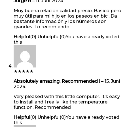
Jorge R
–
11. Juni 2024
Muy buena relación calidad precio. Básico pero
muy útil para mi hijo en los paseos en bici. Da
bastante información y los números son
grandes. Lo recomiendo.
Helpful
(
0
)
Unhelpful
(
0
)
You have already voted
this
★
★
★
★
★
Absolutely amazing. Recommended !
–
15. Juni
2024
Very pleased with this little computer. It’s easy
to install and I really like the temperature
function. Recommended
Helpful
(
0
)
Unhelpful
(
0
)
You have already voted
this