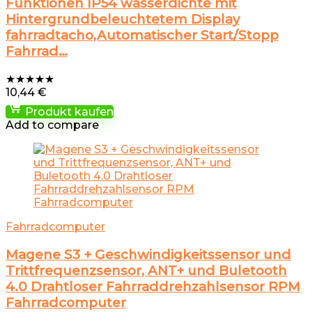
Funktionen IP54 wasserdichte mit
Hintergrundbeleuchtetem Display
fahrradtacho,Automatischer Start/Stopp
Fahrrad…
★
★
★
★
★
10,44
€
Produkt kaufen
Add to compare
Fahrradcomputer
Magene S3 + Geschwindigkeitssensor und
Trittfrequenzsensor, ANT+ und Buletooth
4.0 Drahtloser Fahrraddrehzahlsensor RPM
Fahrradcomputer