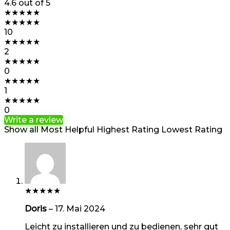
4.6
out of 5
★
★
★
★
★
★
★
★
★
★
10
★
★
★
★
★
2
★
★
★
★
★
0
★
★
★
★
★
1
★
★
★
★
★
0
Write a review
Show all
Most Helpful
Highest Rating
Lowest Rating
★
★
★
★
★
Doris
–
17. Mai 2024
Leicht zu installieren und zu bedienen, sehr gut