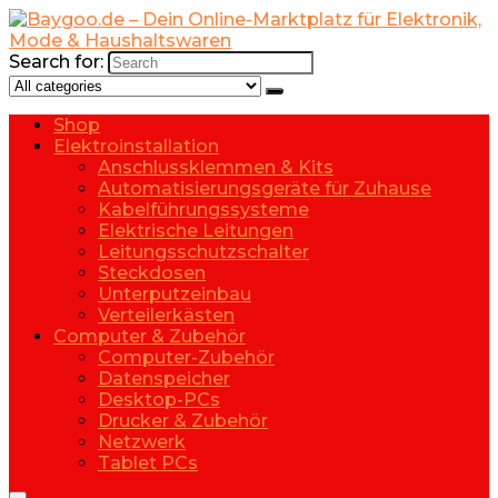
Search for:
Shop
Elektroinstallation
Anschlussklemmen & Kits
Automatisierungsgeräte für Zuhause
Kabelführungssysteme
Elektrische Leitungen
Leitungsschutzschalter
Steckdosen
Unterputzeinbau
Verteilerkästen
Computer & Zubehör
Computer-Zubehör
Datenspeicher
Desktop-PCs
Drucker & Zubehör
Netzwerk
Tablet PCs