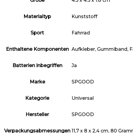
Größe
‎4.5 x 4.5 x 1.8 cm
Materialtyp
‎Kunststoff
Sport
‎Fahrrad
Enthaltene Komponenten
‎Aufkleber, Gummiband, 
Batterien inbegriffen
‎Ja
Marke
‎SPGOOD
Kategorie
‎Universal
Hersteller
‎SPGOOD
Verpackungsabmessungen
‎11,7 x 8 x 2,4 cm, 80 Gra