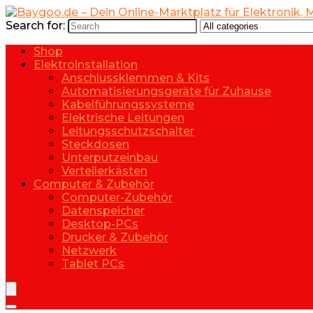
Search for:
Shop
Elektroinstallation
Anschlussklemmen & Kits
Automatisierungsgeräte für Zuhause
Kabelführungssysteme
Elektrische Leitungen
Leitungsschutzschalter
Steckdosen
Unterputzeinbau
Verteilerkästen
Computer & Zubehör
Computer-Zubehör
Datenspeicher
Desktop-PCs
Drucker & Zubehör
Netzwerk
Tablet PCs