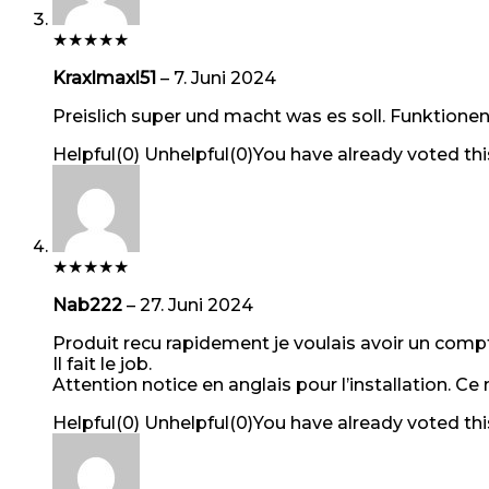
★
★
★
★
★
Kraxlmaxl51
–
7. Juni 2024
Preislich super und macht was es soll. Funktione
Helpful
(
0
)
Unhelpful
(
0
)
You have already voted thi
★
★
★
★
★
Nab222
–
27. Juni 2024
Produit recu rapidement je voulais avoir un compt
Il fait le job.
Attention notice en anglais pour l’installation. Ce
Helpful
(
0
)
Unhelpful
(
0
)
You have already voted thi