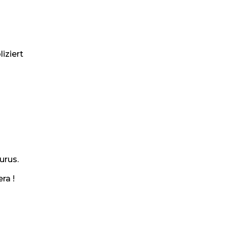
iziert
urus.
ra !