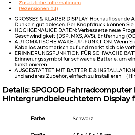
Zusätzliche Informationen
Rezensionen (13)
GROSSES & KLARER DISPLAY: Hochauflösende Auflö
Dunkeln gut ablesen. Per Knopfdruck können Sie 
HOCHGENAUIGE DATEN: Verbesserte neue Programm
Geschwindigkeit (DSP, MXS, AVS), Entfernung (ODO
AUTOMATISCHE WAKE-UP-FUNKTION: Wenn Sie im E
Kabellos automatisch auf und merkt sich die vor
ERINNERUNGSFUNKTION FÜR SCHWACHE BATTERIE
Erinnerungssymbol für schwache Batterie, um eine
funktionieren.
AUSGESTATTET MIT BATTERIE & INSTALLATIONSANLEI
und anderes Zubehör, einfach zu installieren. （H
Details:
SPGOOD Fahrradcomputer Ka
Hintergrundbeleuchtetem Display f
Farbe
‎Schwarz