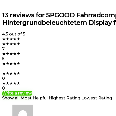
13 reviews for
SPGOOD Fahrradcomput
Hintergrundbeleuchtetem Display f
4.5
out of 5
★
★
★
★
★
★
★
★
★
★
7
★
★
★
★
★
5
★
★
★
★
★
1
★
★
★
★
★
0
★
★
★
★
★
0
Write a review
Show all
Most Helpful
Highest Rating
Lowest Rating