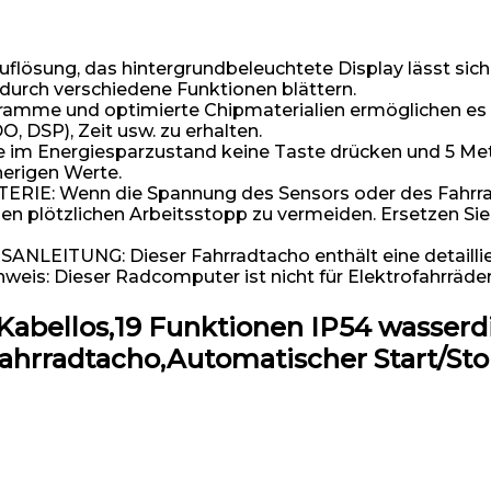
sung, das hintergrundbeleuchtete Display lässt sich 
durch verschiedene Funktionen blättern.
e und optimierte Chipmaterialien ermöglichen es Ihne
, DSP), Zeit usw. zu erhalten.
nergiesparzustand keine Taste drücken und 5 Meter 
herigen Werte.
: Wenn die Spannung des Sensors oder des Fahrr
n plötzlichen Arbeitsstopp zu vermeiden. Ersetzen Sie e
TUNG: Dieser Fahrradtacho enthält eine detaillierte
inweis: Dieser Radcomputer ist nicht für Elektrofahrräd
bellos,19 Funktionen IP54 wasserd
ahrradtacho,Automatischer Start/St