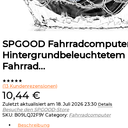
SPGOOD Fahrradcomputer K
Hintergrundbeleuchtetem D
Fahrrad…
★
★
★
★
★
(
13
Kundenrezensionen)
10,44
€
Zuletzt aktualisiert am 18. Juli 2026 23:30
Details
Besuche den SPGOOD-Store
SKU:
B09LQJ2F9Y
Category:
Fahrradcomputer
Beschreibung