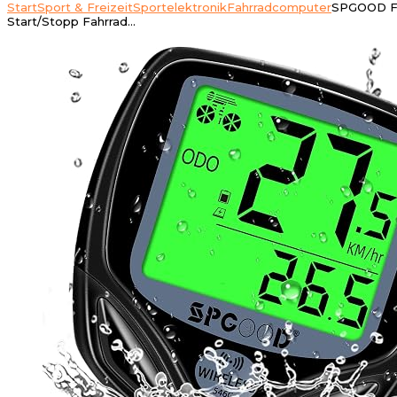
Start
Sport & Freizeit
Sportelektronik
Fahrradcomputer
SPGOOD Fah
Start/Stopp Fahrrad…