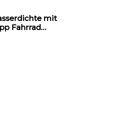
sserdichte mit
opp Fahrrad…