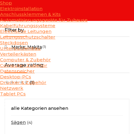
Shop
Elektroinstallation
Anschlussklemmen & Kits
Automatisierungsgeräte für Zuhause
Kabelführungssysteme
Filter by
Elektrische Leitungen
Leitungsschutzschalter
Steckdosen
Marke: Makita
(1)
Unterputzeinbau
Verteilerkästen
Computer & Zubehör
Average rating
Computer-Zubehör
Datenspeicher
Desktop-PCs
★
★
★
★
★
Drucker & Zubehör
(1)
Netzwerk
Tablet PCs
alle Kategorien ansehen
Sägen
(4)