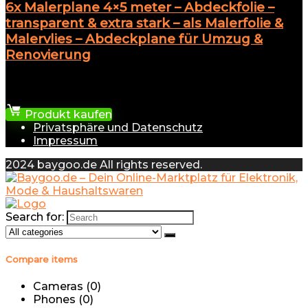
6x Malerplane 4×5 meter – Abdeckfolie –
transparent & extra stark – als Malerfolie &
Malervlies – Abdeckplane für Umzug &
Renovierung
★
★
★
★
★
8,99
€
Produkt kaufen
Privatsphäre und Datenschutz
Impressum
2024 baygoo.de All rights reserved.
Search for:
Compare items
Cameras (
0
)
Phones (
0
)