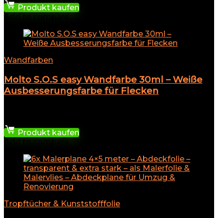
Produkt kaufen
Add to compare
Wandfarben
Molto S.O.S easy Wandfarbe 30ml – Weiße
Ausbesserungsfarbe für Flecken
★
★
★
★
★
6,09
€
Produkt kaufen
Add to compare
Tropftücher & Kunststofffolie