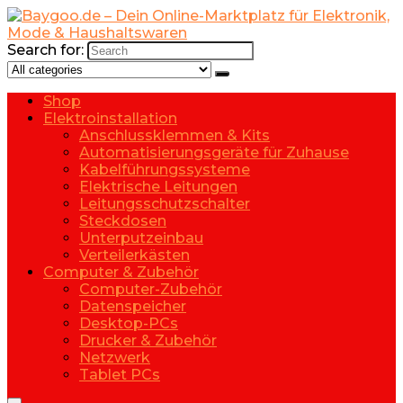
Search for:
Shop
Elektroinstallation
Anschlussklemmen & Kits
Automatisierungsgeräte für Zuhause
Kabelführungssysteme
Elektrische Leitungen
Leitungsschutzschalter
Steckdosen
Unterputzeinbau
Verteilerkästen
Computer & Zubehör
Computer-Zubehör
Datenspeicher
Desktop-PCs
Drucker & Zubehör
Netzwerk
Tablet PCs