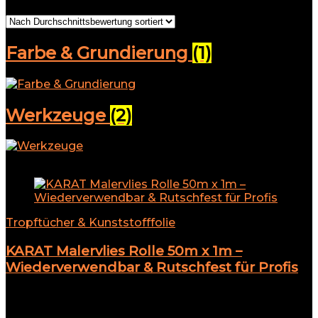
Farbe & Grundierung
(1)
Werkzeuge
(2)
Add to compare
Tropftücher & Kunststofffolie
KARAT Malervlies Rolle 50m x 1m –
Wiederverwendbar & Rutschfest für Profis
★
★
★
★
★
29,49
€